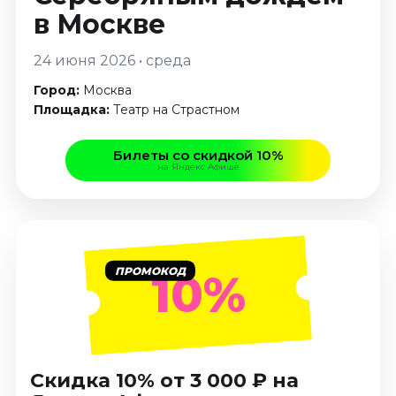
Январь 2027
в Москве
Стендап
24 июня 2026 • среда
Август 2026
Город:
Москва
Сентябрь 2026
Площадка:
Театр на Страстном
Октябрь 2026
Ноябрь 2026
Билеты со скидкой 10%
Декабрь 2026
на Яндекс Афише
Выставки
Август 2026
Сентябрь 2026
ПРОМОКОД
Октябрь 2026
10%
Декабрь 2026
Январь 2027
Экскурсии
Скидка 10% от 3 000 ₽ на
Сентябрь 2026