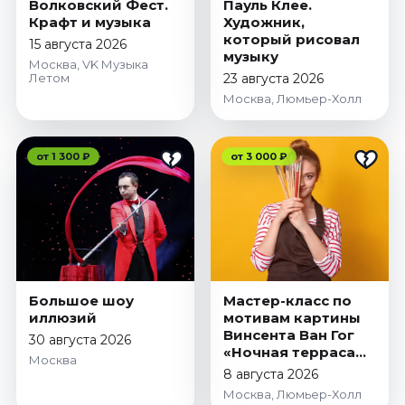
Волковский Фест.
Пауль Клее.
Крафт и музыка
Художник,
который рисовал
15 августа 2026
музыку
Москва, VK Музыка
Летом
23 августа 2026
Москва, Люмьер-Холл
от 1 300 ₽
от 3 000 ₽
Большое шоу
Мастер-класс по
иллюзий
мотивам картины
Винсента Ван Гог
30 августа 2026
«Ночная терраса
Москва
кафе»
8 августа 2026
Москва, Люмьер-Холл