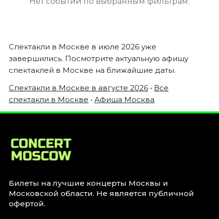
Нет событий по выбранным фильтрам.
Январь 2027
Стендап
Август 2026
Спектакли в Москве в июле 2026 уже
Сентябрь 2026
завершились. Посмотрите актуальную афишу
Октябрь 2026
спектаклей в Москве на ближайшие даты.
Ноябрь 2026
Спектакли в Москве в августе 2026
•
Все
Декабрь 2026
спектакли в Москве
•
Афиша Москва
Выставки
Август 2026
Сентябрь 2026
Октябрь 2026
Декабрь 2026
Январь 2027
Билеты на лучшие концерты Москвы и
Московской области. Не является публичной
Экскурсии
офертой.
Сентябрь 2026