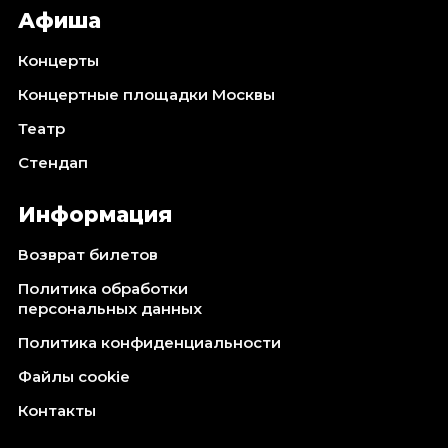
Октябрь 2026
Афиша
Спорт
Концерты
Август 2026
Концертные площадки Москвы
Сентябрь 2026
Театр
Октябрь 2026
Стендап
События
Август 2026
Информация
Сентябрь 2026
Возврат билетов
Октябрь 2026
Политика обработки
Ноябрь 2026
персональных данных
Декабрь 2026
Январь 2027
Политика конфиденциальности
Файлы cookie
Площадки
Контакты