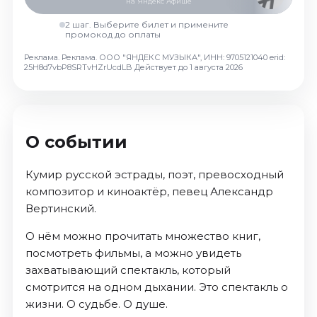
на Яндекс Афише
Октябрь 2026
2 шаг. Выберите билет и примените
Спорт
промокод до оплаты
Реклама. Реклама. ООО "ЯНДЕКС МУЗЫКА", ИНН: 9705121040 erid:
Август 2026
25H8d7vbP8SRTvHZrUcdLB
Действует до 1 августа 2026
Сентябрь 2026
Октябрь 2026
События
О событии
Август 2026
Сентябрь 2026
Кумир русской эстрады, поэт, превосходный
Октябрь 2026
композитор и киноактёр, певец Александр
Ноябрь 2026
Вертинский.
Декабрь 2026
О нём можно прочитать множество книг,
Январь 2027
посмотреть фильмы, а можно увидеть
захватывающий спектакль, который
Площадки
смотрится на одном дыхании. Это спектакль о
жизни. О судьбе. О душе.