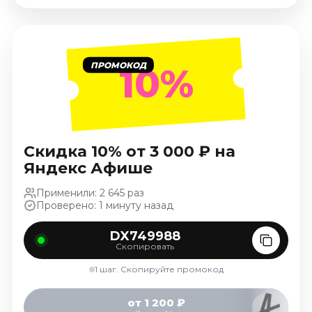
Январь 2027
Стендап
Август 2026
ПРОМОКОД
10%
Сентябрь 2026
Октябрь 2026
Ноябрь 2026
Декабрь 2026
Скидка 10% от 3 000 ₽ на
Выставки
Яндекс Афише
Август 2026
Применили: 2 645 раз
Сентябрь 2026
Проверено: 1 минуту назад
Октябрь 2026
Декабрь 2026
DX749988
Скопировать
Январь 2027
1 шаг. Скопируйте промокод
Экскурсии
Сентябрь 2026
от 1 200 ₽