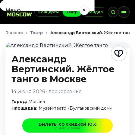
×
Меню
Концерты
Театр
Стендап
Выставки
Концерты
Главная
Театр
Александр Вертинский. Жёлтое танго 
Август 2026
Сентябрь 2026
Октябрь 2026
Александр
Ноябрь 2026
Вертинский. Жёлтое
Декабрь 2026
Январь 2027
танго
в Москве
Театр
14 июня 2026 • воскресенье
Август 2026
Город:
Москва
Сентябрь 2026
Площадка:
Музей-театр «Булгаковский дом»
Октябрь 2026
Ноябрь 2026
Билеты со скидкой 10%
на Яндекс Афише
Декабрь 2026