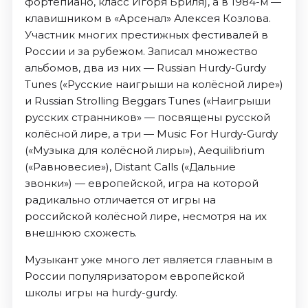
фортепиано, класс Игоря Бриля), а в 1984-м —
клавишником в «Арсенал» Алексея Козлова.
Участник многих престижных фестивалей в
России и за рубежом. Записал множество
альбомов, два из них — Russian Hurdy-Gurdy
Tunes («Русские наигрыши на колёсной лире»)
и Russian Strolling Beggars Tunes («Наигрыши
русских странников» — посвящены русской
колёсной лире, а три — Music For Hurdy-Gurdy
(«Музыка для колёсной лиры»), Aequilibrium
(«Равновесие»), Distant Calls («Дальние
звонки») — европейской, игра на которой
радикально отличается от игры на
российской колёсной лире, несмотря на их
внешнюю схожесть.
Музыкант уже много лет является главным в
России популяризатором европейской
школы игры на hurdy-gurdy.