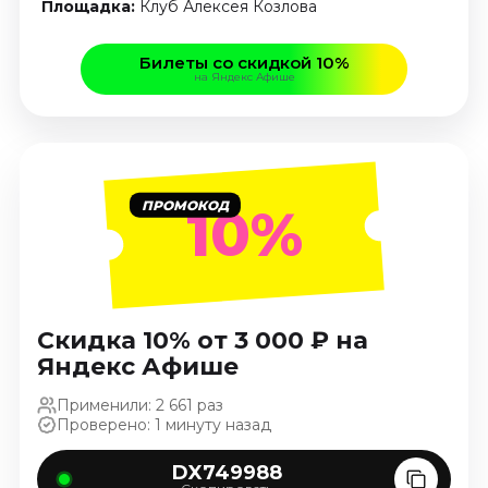
Площадка:
Клуб Алексея Козлова
Январь 2027
Стендап
Билеты со скидкой 10%
на Яндекс Афише
Август 2026
Сентябрь 2026
Октябрь 2026
Ноябрь 2026
Декабрь 2026
ПРОМОКОД
10%
Выставки
Август 2026
Сентябрь 2026
Скидка 10% от 3 000 ₽ на
Октябрь 2026
Яндекс Афише
Декабрь 2026
Январь 2027
Применили: 2 661 раз
Проверено: 1 минуту назад
Экскурсии
DX749988
Сентябрь 2026