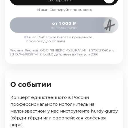
Скопировать
Октябрь 2026
1 шаг. Скопируйте промокод
Спорт
от 1 000 ₽
Август 2026
на Яндекс Афише
Сентябрь 2026
2 шаг. Выберите билет и примените
Октябрь 2026
промокод до оплаты
События
Реклама. Реклама. ООО "ЯНДЕКС МУЗЫКА", ИНН: 9705121040 erid:
25H8d7vbP8SRTvHZrUcdLB
Действует до 1 августа 2026
Август 2026
Сентябрь 2026
Октябрь 2026
Ноябрь 2026
О событии
Декабрь 2026
Январь 2027
Концерт единственного в России
профессионального исполнитель на
малоизвестном у нас инструменте hurdy-gurdy
Площадки
(хёрди-гёрди или европейская колёсная
лира).