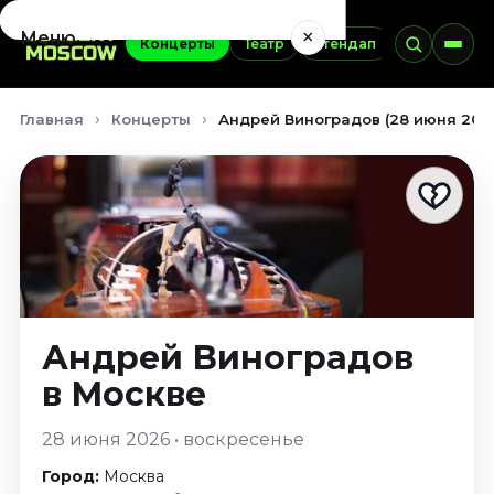
×
Меню
Концерты
Театр
Стендап
Выставки
Концерты
Главная
Концерты
Андрей Виноградов (28 июня 202
Август 2026
Сентябрь 2026
Октябрь 2026
Ноябрь 2026
Декабрь 2026
Январь 2027
Театр
Андрей Виноградов
Август 2026
в Москве
Сентябрь 2026
Октябрь 2026
28 июня 2026 • воскресенье
Ноябрь 2026
Декабрь 2026
Город:
Москва