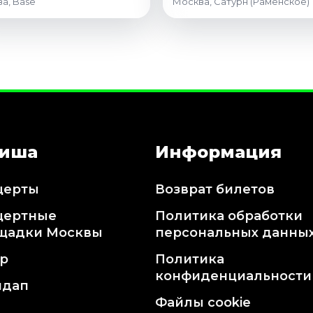
а, Base
Москва, Сатурн (Раменское)
иша
Информация
церты
Возврат билетов
цертные
Политика обработки
щадки Москвы
персональных данны
тр
Политика
конфиденциальности
ндап
Файлы cookie