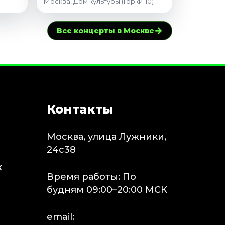
Москва, Дом культуры (Горки-10)
→
Все концерты в Москве
Контакты
Москва, улица Лужники,
24с38
х
Время работы: По
будням 09:00–20:00 МСК
email: