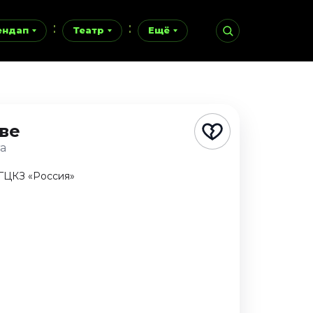
ендап
Театр
Ещё
ве
та
 ГЦКЗ «Россия»