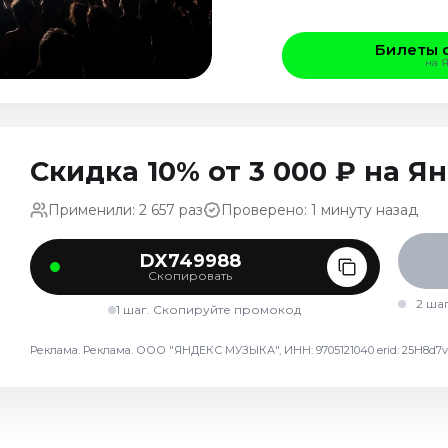
Билеты 
на 
Скидка 10% от 3 000 ₽ на 
Применили: 2 657 раз
Проверено: 1 минуту назад
DX749988
Скопировать
2 ша
1 шаг. Скопируйте промокод
Реклама. Реклама. ООО "ЯНДЕКС МУЗЫКА", ИНН: 9705121040 erid: 25H8