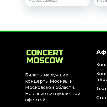
Москва, Свобода
Москв
Аф
Кон
Кон
Билеты на лучшие
пло
концерты Москвы и
Московской области.
Теа
Не является публичной
Сте
офертой.