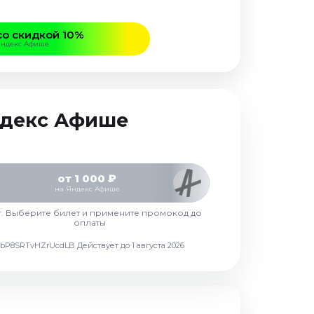
со скидкой 10%
Яндекс Афише
Яндекс Афише
от 1 000 ₽
на Яндекс Афише
г. Выберите билет и примените промокод до
оплаты
d7vbP8SRTvHZrUcdLB
Действует до 1 августа 2026