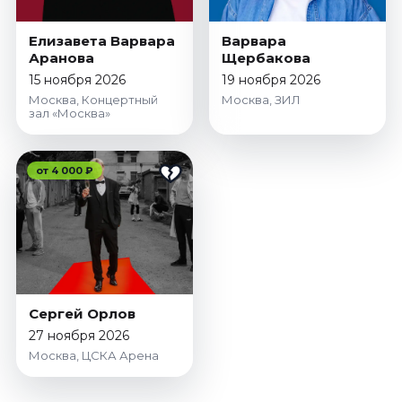
Октябрь 2026
Елизавета Варвара
Варвара
Спорт
Аранова
Щербакова
Август 2026
15 ноября 2026
19 ноября 2026
Сентябрь 2026
Москва, Концертный
Москва, ЗИЛ
зал «Москва»
Октябрь 2026
События
от 4 000 ₽
Август 2026
Сентябрь 2026
Октябрь 2026
Ноябрь 2026
Декабрь 2026
Январь 2027
Сергей Орлов
27 ноября 2026
Москва, ЦСКА Арена
Площадки