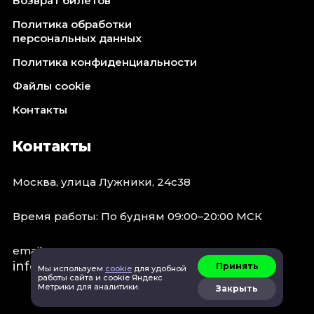
Возврат билетов
Политика обработки
персональных данных
Политика конфиденциальности
Файлы cookie
Контакты
Контакты
Москва, улица Лужники, 24с38
Время работы: По будням 09:00–20:00 МСК
email:
info@concert.moscow
Принять
Мы используем
cookie
для удобной
работы сайта и cookie Яндекс
Метрики для аналитики.
Закрыть