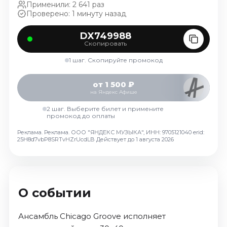
Применили: 2 641 раз
Октябрь 2026
Проверено: 1 минуту назад
Спорт
DX749988
Август 2026
Скопировать
Сентябрь 2026
1 шаг. Скопируйте промокод
Октябрь 2026
от 1 500 ₽
События
на Яндекс Афише
Август 2026
2 шаг. Выберите билет и примените
промокод до оплаты
Сентябрь 2026
Октябрь 2026
Реклама. Реклама. ООО "ЯНДЕКС МУЗЫКА", ИНН: 9705121040 erid:
25H8d7vbP8SRTvHZrUcdLB
Действует до 1 августа 2026
Ноябрь 2026
Декабрь 2026
Январь 2027
О событии
Площадки
Ансамбль Chicago Groove исполняет