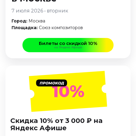
Январь 2027
7 июля 2026 • вторник
Стендап
Город:
Москва
Август 2026
Площадка:
Союз композиторов
Сентябрь 2026
Октябрь 2026
Билеты со скидкой 10%
Ноябрь 2026
на Яндекс Афише
Декабрь 2026
Выставки
Август 2026
ПРОМОКОД
10%
Сентябрь 2026
Октябрь 2026
Декабрь 2026
Январь 2027
Скидка 10% от 3 000 ₽ на
Экскурсии
Яндекс Афише
Сентябрь 2026