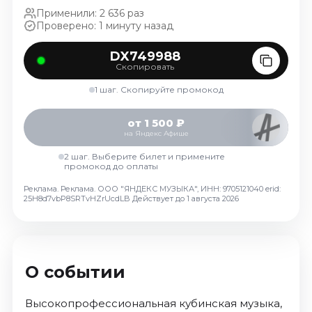
Октябрь 2026
Применили: 2 636 раз
Проверено: 1 минуту назад
Спорт
DX749988
Август 2026
Скопировать
Сентябрь 2026
1 шаг. Скопируйте промокод
Октябрь 2026
События
от 1 500 ₽
на Яндекс Афише
Август 2026
2 шаг. Выберите билет и примените
Сентябрь 2026
промокод до оплаты
Октябрь 2026
Реклама. Реклама. ООО "ЯНДЕКС МУЗЫКА", ИНН: 9705121040 erid:
25H8d7vbP8SRTvHZrUcdLB
Действует до 1 августа 2026
Ноябрь 2026
Декабрь 2026
Январь 2027
О событии
Площадки
Высокопрофессиональная кубинская музыка,