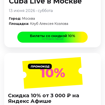
Cuba Live
в Москве
Январь 2027
13 июня 2026 • суббота
Стендап
Город:
Москва
Август 2026
Площадка:
Клуб Алексея Козлова
Сентябрь 2026
Октябрь 2026
Билеты со скидкой 10%
Ноябрь 2026
на Яндекс Афише
Декабрь 2026
Выставки
Август 2026
Сентябрь 2026
ПРОМОКОД
10%
Октябрь 2026
Декабрь 2026
Январь 2027
Экскурсии
Скидка 10% от 3 000 ₽ на
Яндекс Афише
Сентябрь 2026