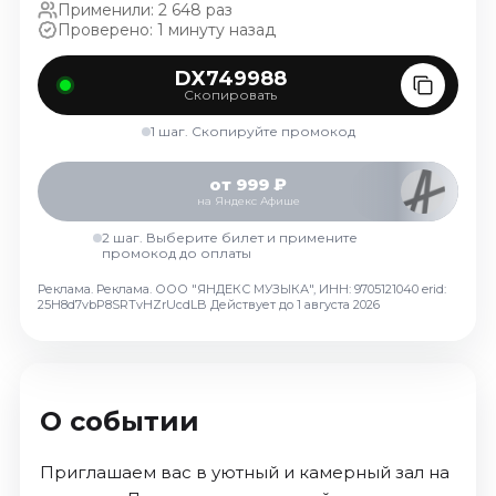
Применили: 2 648 раз
Октябрь 2026
Проверено: 1 минуту назад
Спорт
DX749988
Август 2026
Скопировать
Сентябрь 2026
1 шаг. Скопируйте промокод
Октябрь 2026
от 999 ₽
События
на Яндекс Афише
Август 2026
2 шаг. Выберите билет и примените
промокод до оплаты
Сентябрь 2026
Октябрь 2026
Реклама. Реклама. ООО "ЯНДЕКС МУЗЫКА", ИНН: 9705121040 erid:
25H8d7vbP8SRTvHZrUcdLB
Действует до 1 августа 2026
Ноябрь 2026
Декабрь 2026
Январь 2027
О событии
Площадки
Приглашаем вас в уютный и камерный зал на