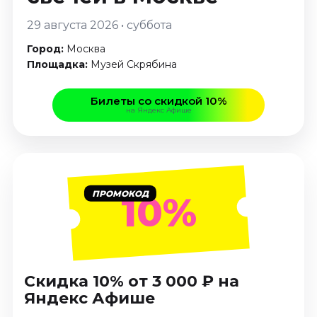
Январь 2027
29 августа 2026 • суббота
Стендап
Город:
Москва
Август 2026
Площадка:
Музей Скрябина
Сентябрь 2026
Октябрь 2026
Билеты со скидкой 10%
Ноябрь 2026
на Яндекс Афише
Декабрь 2026
Выставки
Август 2026
ПРОМОКОД
10%
Сентябрь 2026
Октябрь 2026
Декабрь 2026
Январь 2027
Скидка 10% от 3 000 ₽ на
Экскурсии
Яндекс Афише
Сентябрь 2026