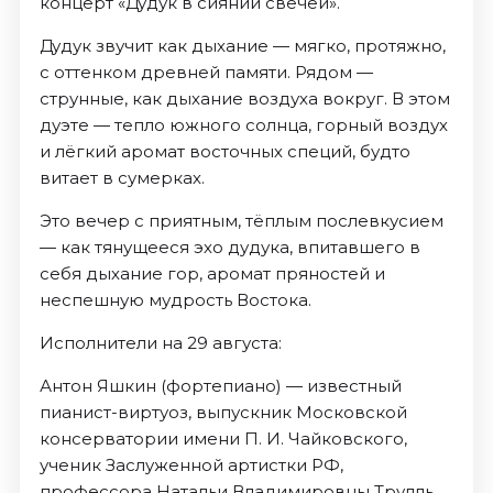
концерт «Дудук в сиянии свечей».
Дудук звучит как дыхание — мягко, протяжно,
с оттенком древней памяти. Рядом —
струнные, как дыхание воздуха вокруг. В этом
дуэте — тепло южного солнца, горный воздух
и лёгкий аромат восточных специй, будто
витает в сумерках.
Это вечер с приятным, тёплым послевкусием
— как тянущееся эхо дудука, впитавшего в
себя дыхание гор, аромат пряностей и
неспешную мудрость Востока.
Исполнители на 29 августа:
Антон Яшкин (фортепиано) — известный
пианист-виртуоз, выпускник Московской
консерватории имени П. И. Чайковского,
ученик Заслуженной артистки РФ,
профессора Натальи Владимировны Трулль.