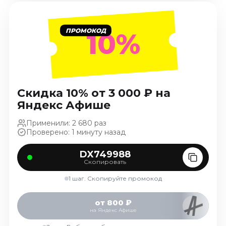
Январь 2027
Стендап
ПРОМОКОД
10%
Август 2026
Сентябрь 2026
Октябрь 2026
Ноябрь 2026
Скидка 10% от 3 000 ₽ на
Декабрь 2026
Яндекс Афише
Выставки
Применили: 2 680 раз
Август 2026
Проверено: 1 минуту назад
Сентябрь 2026
DX749988
Октябрь 2026
Скопировать
Декабрь 2026
1 шаг. Скопируйте промокод
Январь 2027
Экскурсии
от 800 ₽
на Яндекс Афише
Сентябрь 2026