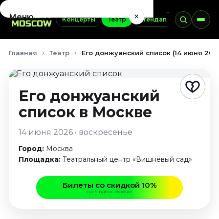
×
Меню
Концерты
Театр
Стендап
Выставки
Концерты
Главная
Театр
Его донжуанский список (14 июня 202
Август 2026
Сентябрь 2026
Октябрь 2026
Его донжуанский
Ноябрь 2026
список
в Москве
Декабрь 2026
Январь 2027
14 июня 2026 • воскресенье
Театр
Город:
Москва
Август 2026
Площадка:
Театральный центр «Вишнёвый сад»
Сентябрь 2026
Октябрь 2026
Билеты со скидкой 10%
на Яндекс Афише
Ноябрь 2026
Декабрь 2026