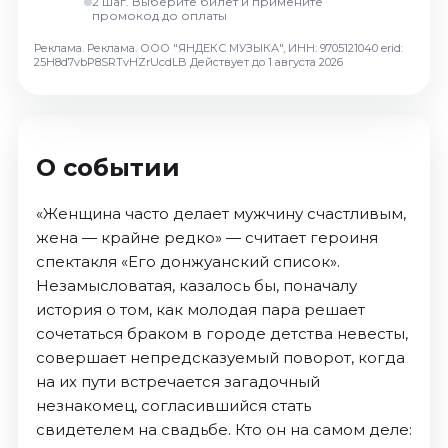
2 шаг. Выберите билет и примените
Октябрь 2026
промокод до оплаты
Спорт
Реклама. Реклама. ООО "ЯНДЕКС МУЗЫКА", ИНН: 9705121040 erid:
25H8d7vbP8SRTvHZrUcdLB
Действует до 1 августа 2026
Август 2026
Сентябрь 2026
Октябрь 2026
О событии
События
Август 2026
«Женщина часто делает мужчину счастливым,
Сентябрь 2026
жена — крайне редко» — считает героиня
спектакля «Его донжуанский список».
Октябрь 2026
Незамысловатая, казалось бы, поначалу
Ноябрь 2026
история о том, как молодая пара решает
Декабрь 2026
сочетаться браком в городе детства невесты,
Январь 2027
совершает непредсказуемый поворот, когда
на их пути встречается загадочный
Площадки
незнакомец, согласившийся стать
свидетелем на свадьбе. Кто он на самом деле: