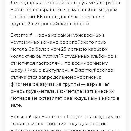
Легендарная европейская грув-метал группа
Ektomorf возвращается с масштабным туром
по России. Ektomorf даст 9 концертов в
крупнейших российских городах
Ektomorf — одна из самых узнаваемых и
неутомимых команд европейского грув-
метала. За более чем 25-летнюю карьеру
коллектив выпустил 17 студийных альбомов и
отметился гастролями по всему земному
шару. Живые выступления Ektomorf всегда
отличаются запредельной энергией, а
фирменное звучание группы — взрывная
смесь грув-метала, ню-метала и этнических
мотивов не оставляет равнодушным никого в
зале.
Большой тур Ektomorf обещает стать одним из
главных метал-событий года для России.
Ektomorf продолжают демонстрировать свою