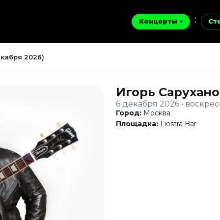
Концерты
Ст
екабря 2026)
Игорь Сарухан
6 декабря 2026 • воскре
Город:
Москва
Площадка:
Lюstra Bar