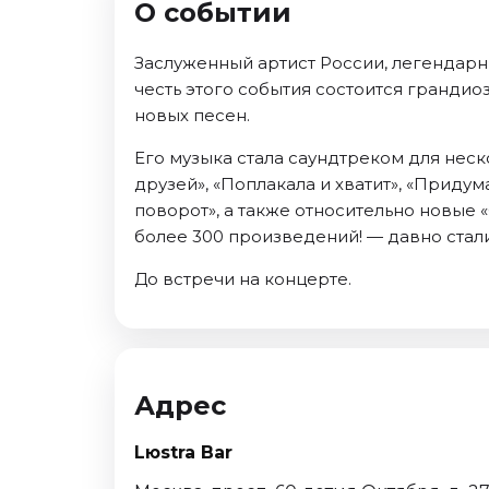
О событии
Октябрь 2026
Спорт
Заслуженный артист России, легендарн
честь этого события состоится грандио
Август 2026
новых песен.
Сентябрь 2026
Октябрь 2026
Его музыка стала саундтреком для неско
друзей», «Поплакала и хватит», «Придум
События
поворот», а также относительно новые «
Август 2026
более 300 произведений! — давно стали
Сентябрь 2026
До встречи на концерте.
Октябрь 2026
Ноябрь 2026
Декабрь 2026
Январь 2027
Адрес
Площадки
Lюstra Bar