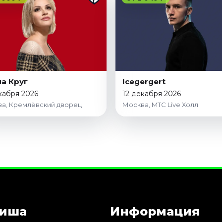
а Круг
Icegergert
кабря 2026
12 декабря 2026
а, Кремлёвский дворец
Москва, MTC Live Холл
иша
Информация