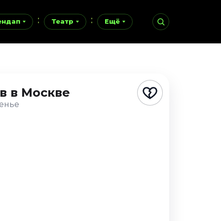
ендап
Театр
Ещё
ов
в Москве
сенье