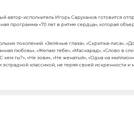
ый автор-исполнитель Игорь Саруханов готовится отпр
зная программа «70 лет в ритме сердца», которая объе
льких поколений. «Зелёные глаза», «Скрипка-лиса», «Д
анная любовь», «Желаю тебе», «Маскарад», «Слово в сло
С кем ты?», «Не зови», «Не женатый», «Одна на миллион
 эстрадной классикой, не теряя своей искренности и 