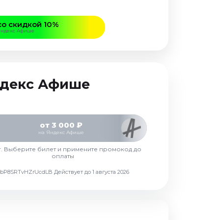
со скидкой 10%
Яндекс Афише
Яндекс Афише
от 3 000 ₽
на Яндекс Афише
г. Выберите билет и примените промокод до
оплаты
d7vbP8SRTvHZrUcdLB
Действует до 1 августа 2026