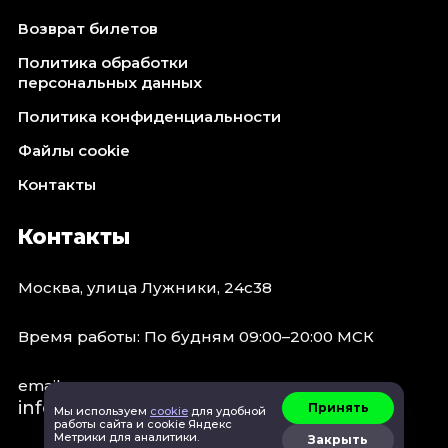
Возврат билетов
Политика обработки
персональных данных
Политика конфиденциальности
Файлы cookie
Контакты
Контакты
Москва, улица Лужники, 24с38
Время работы: По будням 09:00–20:00 МСК
email:
info@concert.moscow
Принять
Мы используем
cookie
для удобной
работы сайта и cookie Яндекс
Метрики для аналитики.
Закрыть