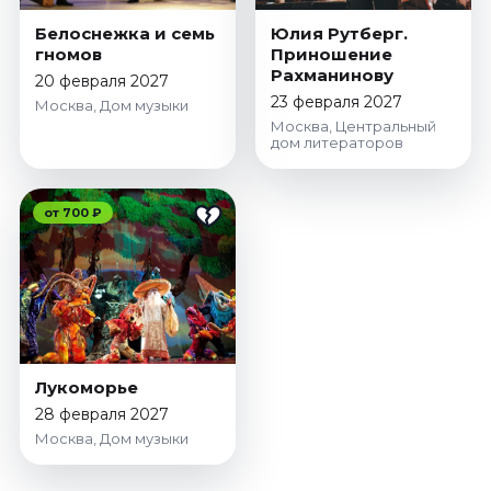
Октябрь 2026
Белоснежка и семь
Юлия Рутберг.
гномов
Приношение
Спорт
Рахманинову
20 февраля 2027
Август 2026
23 февраля 2027
Москва, Дом музыки
Сентябрь 2026
Москва, Центральный
дом литераторов
Октябрь 2026
События
от 700 ₽
Август 2026
Сентябрь 2026
Октябрь 2026
Ноябрь 2026
Декабрь 2026
Январь 2027
Лукоморье
28 февраля 2027
Площадки
Москва, Дом музыки