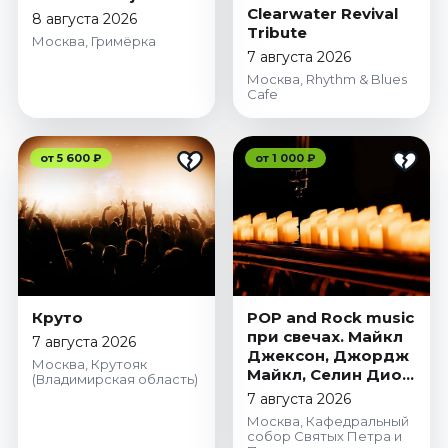
Clearwater Revival
8 августа 2026
Tribute
Москва, Гримёрка
7 августа 2026
Москва, Rhythm & Blues
Cafe
от 5 600 ₽
от 1 000 ₽
Круто
POP and Rock music
при свечах. Майкл
7 августа 2026
Джексон, Джордж
Москва, Крутояк
Майкл, Селин Дион,
(Владимирская область)
Адель, Стинг,
7 августа 2026
Coldplay
Москва, Кафедральный
собор Святых Петра и