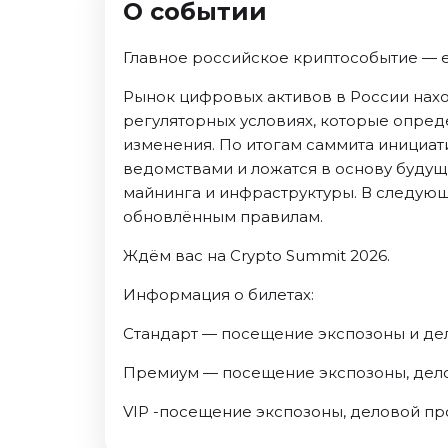
О событии
Октябрь 2026
Спорт
Главное российское криптособытие — 
Август 2026
Рынок цифровых активов в России нахо
Сентябрь 2026
регуляторных условиях, которые опреде
Октябрь 2026
изменения. По итогам саммита инициа
ведомствами и ложатся в основу будущ
События
майнинга и инфраструктуры. В следующ
Август 2026
обновлённым правилам.
Сентябрь 2026
Ждём вас на Crypto Summit 2026.
Октябрь 2026
Ноябрь 2026
Информация о билетах:
Декабрь 2026
Стандарт — посещение экспозоны и де
Январь 2027
Премиум — посещение экспозоны, дело
Площадки
VIP -посещение экспозоны, деловой про