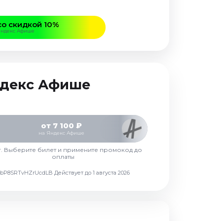
со скидкой 10%
Яндекс Афише
Яндекс Афише
от 7 100 ₽
на Яндекс Афише
г. Выберите билет и примените промокод до
оплаты
d7vbP8SRTvHZrUcdLB
Действует до 1 августа 2026