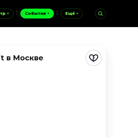
тр
События
Ещё
it
в Москве