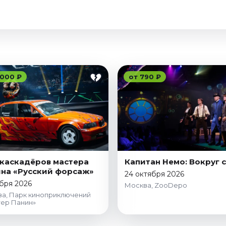
 000 ₽
от 790 ₽
каскадёров мастера
Капитан Немо: Вокруг 
на «Русский форсаж»
24 октября 2026
бря 2026
Москва, ZooDepo
а, Парк киноприключений
ер Панин»