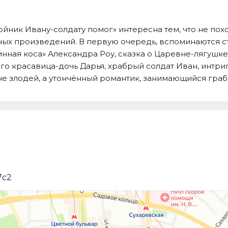
йник Ивану-солдату помог» интересна тем, что не пох
зных произведений. В первую очередь, вспоминаются 
нная коса» Александра Роу, сказка о Царевне-лягушке 
го красавица-дочь Дарья, храбрый солдат Иван, интри
не злодей, а утончённый романтик, занимающийся граб
7с2