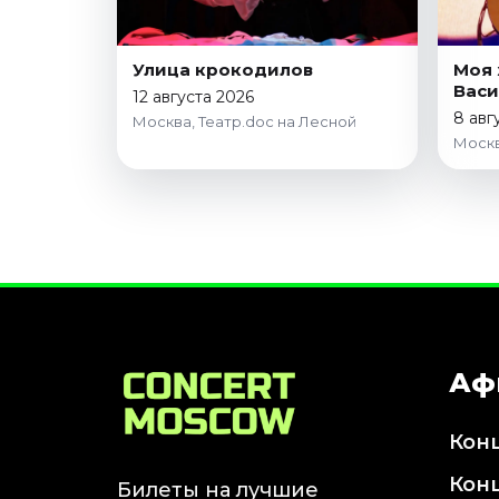
Улица крокодилов
Моя 
Васи
12 августа 2026
8 авг
Москва, Театр.doc на Лесной
Москв
Аф
Кон
Кон
Билеты на лучшие