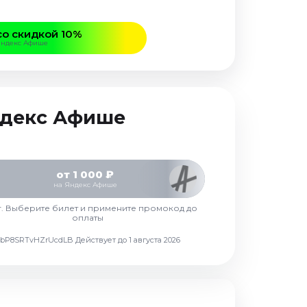
со скидкой 10%
Яндекс Афише
Яндекс Афише
от 1 000 ₽
на Яндекс Афише
г. Выберите билет и примените промокод до
оплаты
d7vbP8SRTvHZrUcdLB
Действует до 1 августа 2026