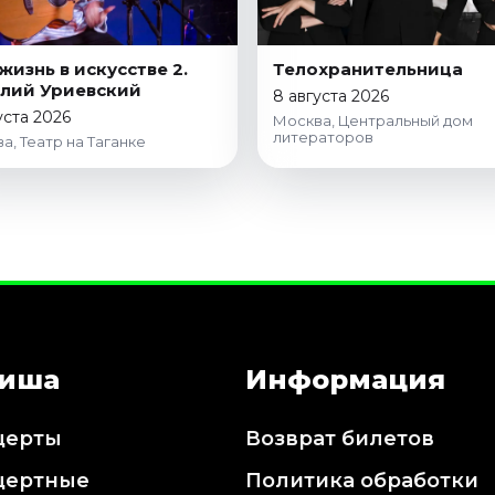
жизнь в искусстве 2.
Телохранительница
лий Уриевский
8 августа 2026
уста 2026
Москва, Центральный дом
литераторов
а, Театр на Таганке
иша
Информация
церты
Возврат билетов
цертные
Политика обработки