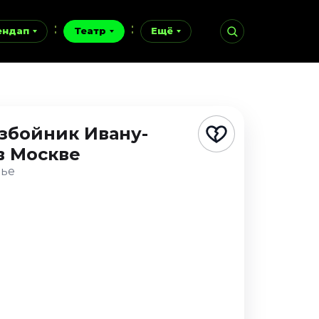
ендап
Театр
Ещё
збойник Ивану-
в Москве
нье