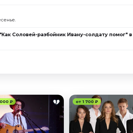
есенье.
 "Как Соловей-разбойник Ивану-солдату помог" в
 000 ₽
от 1 700 ₽