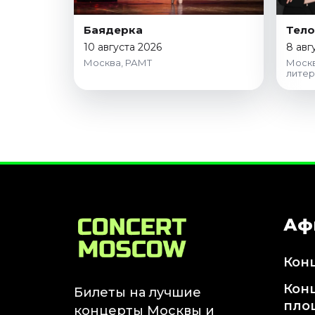
Баядерка
Тело
10 августа 2026
8 авг
Москва, РАМТ
Москв
лите
Аф
Кон
Кон
Билеты на лучшие
пло
концерты Москвы и