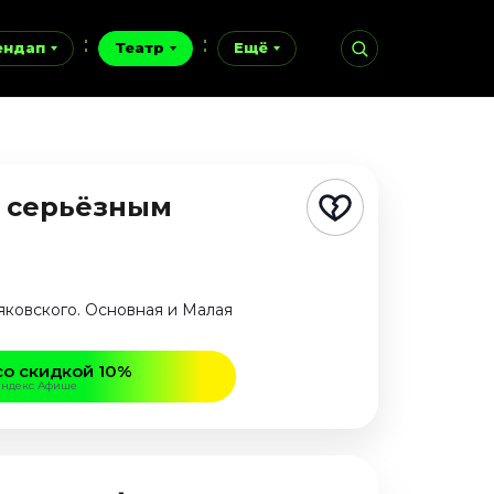
ендап
Театр
Ещё
ь серьёзным
аяковского. Основная и Малая
со скидкой 10%
Яндекс Афише