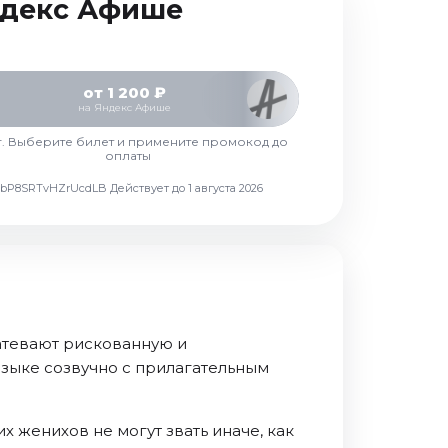
Яндекс Афише
от 1 200 ₽
на Яндекс Афише
г. Выберите билет и примените промокод до
оплаты
d7vbP8SRTvHZrUcdLB
Действует до 1 августа 2026
атевают рискованную и
зыке созвучно с прилагательным
х женихов не могут звать иначе, как