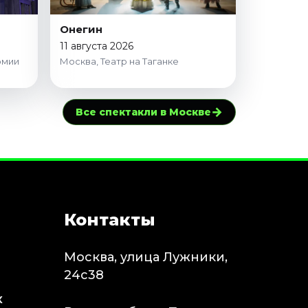
Онегин
11 августа 2026
рмии
Москва, Театр на Таганке
→
Все спектакли в Москве
Контакты
Москва, улица Лужники,
24с38
х