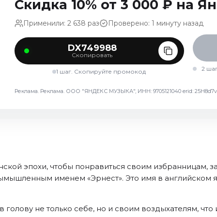
Скидка 10% от 3 000 ₽ на 
Применили: 2 638 раз
Проверено: 1 минуту назад
DX749988
Скопировать
2 ша
1 шаг. Скопируйте промокод
Реклама. Реклама. ООО "ЯНДЕКС МУЗЫКА", ИНН: 9705121040 erid: 25H8
ской эпохи, чтобы понравиться своим избранницам, з
ымышленным именем «Эрнест». Это имя в английском я
голову не только себе, но и своим воздыхателям, что и