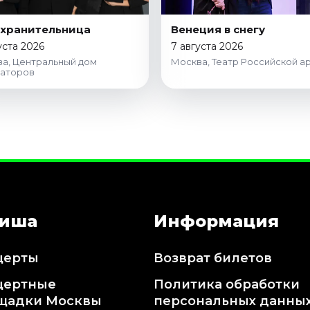
хранительница
Венеция в снегу
уста 2026
7 августа 2026
а, Центральный дом
Москва, Театр Российской а
раторов
иша
Информация
церты
Возврат билетов
цертные
Политика обработки
щадки Москвы
персональных данны