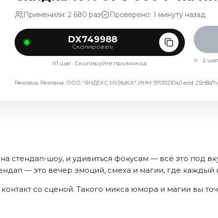
Применили: 2 680 раз
Проверено: 1 минуту назад
DX749988
Скопировать
2 ша
1 шаг. Скопируйте промокод
Реклама. Реклама. ООО "ЯНДЕКС МУЗЫКА", ИНН: 9705121040 erid: 25H8
 на стендап-шоу, и удивиться фокусам — всё это под вк
ендап — это вечер эмоций, смеха и магии, где каждый н
 контакт со сценой. Такого микса юмора и магии вы то