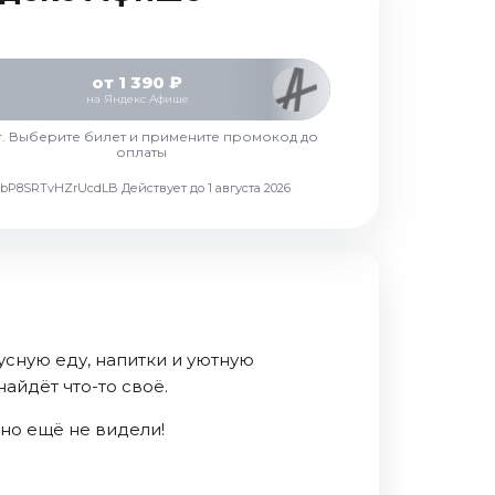
от 1 390 ₽
на Яндекс Афише
г. Выберите билет и примените промокод до
оплаты
d7vbP8SRTvHZrUcdLB
Действует до 1 августа 2026
усную еду, напитки и уютную
айдёт что-то своё.
чно ещё не видели!