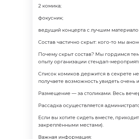
Октябрь 2026
2 комика;
Спорт
фокусник;
Август 2026
ведущий концерта с лучшим материало
Сентябрь 2026
Состав частично скрыт: кого-то мы ано
Октябрь 2026
Почему скрыт состав? Мы гордимся те
События
опыту организации стендап-мероприяти
Август 2026
Сентябрь 2026
Список комиков держится в секрете не 
получаете возможность увидеть очень и
Октябрь 2026
Ноябрь 2026
Размещение — за столиками. Весь вечер
Декабрь 2026
Рассадка осуществляется администрато
Январь 2027
Если вы хотите сидеть вместе, приходи
Площадки
закреплёнными местами).
Важная информация: