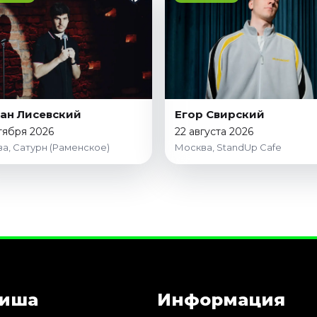
ан Лисевский
Егор Свирский
тября 2026
22 августа 2026
а, Сатурн (Раменское)
Москва, StandUp Cafe
иша
Информация