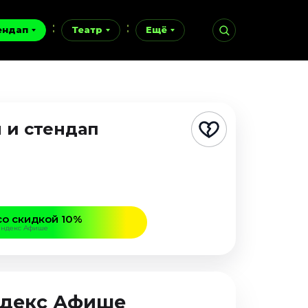
ендап
Театр
Ещё
 и стендап
со скидкой 10%
Яндекс Афише
Яндекс Афише