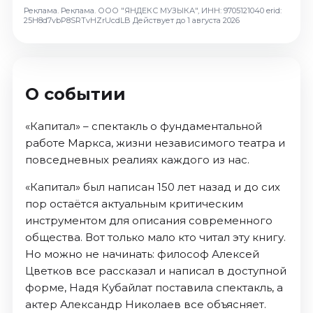
Октябрь 2026
Реклама. Реклама. ООО "ЯНДЕКС МУЗЫКА", ИНН: 9705121040 erid:
25H8d7vbP8SRTvHZrUcdLB
Действует до 1 августа 2026
Спорт
Август 2026
Сентябрь 2026
О событии
Октябрь 2026
События
«Капитал» – спектакль о фундаментальной
работе Маркса, жизни независимого театра и
Август 2026
повседневных реалиях каждого из нас.
Сентябрь 2026
Октябрь 2026
«Капитал» был написан 150 лет назад и до сих
Ноябрь 2026
пор остаётся актуальным критическим
Декабрь 2026
инструментом для описания современного
общества. Вот только мало кто читал эту книгу.
Январь 2027
Но можно не начинать: философ Алексей
Цветков все рассказал и написал в доступной
Площадки
форме, Надя Кубайлат поставила спектакль, а
актер Александр Николаев все объясняет.