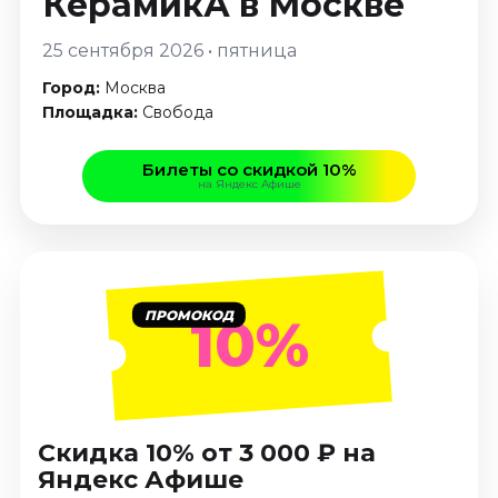
КерамикА
в Москве
Январь 2027
25 сентября 2026 • пятница
Стендап
Город:
Москва
Август 2026
Площадка:
Свобода
Сентябрь 2026
Октябрь 2026
Билеты со скидкой 10%
Ноябрь 2026
на Яндекс Афише
Декабрь 2026
Выставки
Август 2026
Сентябрь 2026
ПРОМОКОД
10%
Октябрь 2026
Декабрь 2026
Январь 2027
Экскурсии
Скидка 10% от 3 000 ₽ на
Яндекс Афише
Сентябрь 2026