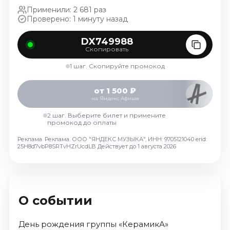
Октябрь 2026
Применили: 2 681 раз
Проверено: 1 минуту назад
Спорт
DX749988
Август 2026
Скопировать
Сентябрь 2026
1 шаг. Скопируйте промокод
Октябрь 2026
События
от 1 500 ₽
на Яндекс Афише
Август 2026
2 шаг. Выберите билет и примените
Сентябрь 2026
промокод до оплаты
Октябрь 2026
Реклама. Реклама. ООО "ЯНДЕКС МУЗЫКА", ИНН: 9705121040 erid:
25H8d7vbP8SRTvHZrUcdLB
Действует до 1 августа 2026
Ноябрь 2026
Декабрь 2026
Январь 2027
О событии
Площадки
День рождения группы «КерамикА»