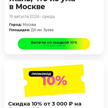
Январь 2027
в Москве
Стендап
19 августа 2026 • среда
Август 2026
Город:
Москва
Сентябрь 2026
Площадка:
ДК им. Зуева
Октябрь 2026
Ноябрь 2026
Билеты со скидкой 10%
Декабрь 2026
на Яндекс Афише
Выставки
Август 2026
Сентябрь 2026
ПРОМОКОД
Октябрь 2026
10%
Декабрь 2026
Январь 2027
Экскурсии
Скидка 10% от 3 000 ₽ на
Сентябрь 2026