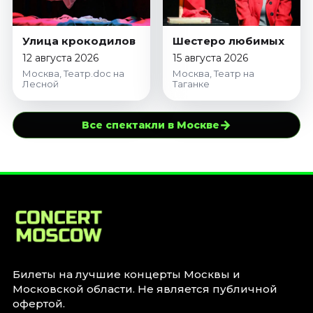
Улица крокодилов
Шестеро любимых
12 августа 2026
15 августа 2026
Москва, Театр.doc на
Москва, Театр на
Лесной
Таганке
→
Все спектакли в Москве
Билеты на лучшие концерты Москвы и
Московской области. Не является публичной
офертой.