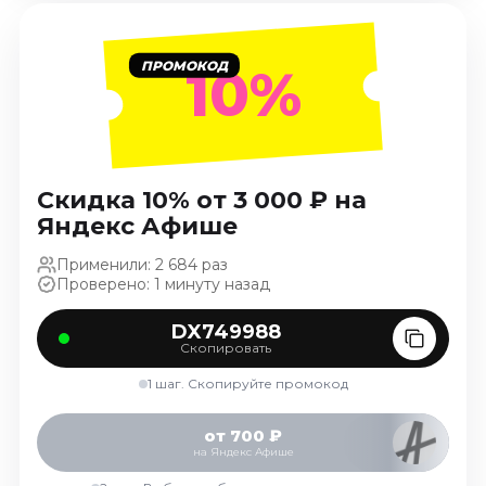
Январь 2027
Стендап
ПРОМОКОД
10%
Август 2026
Сентябрь 2026
Октябрь 2026
Ноябрь 2026
Скидка 10% от 3 000 ₽ на
Декабрь 2026
Яндекс Афише
Выставки
Применили: 2 684 раз
Август 2026
Проверено: 1 минуту назад
Сентябрь 2026
DX749988
Октябрь 2026
Скопировать
Декабрь 2026
1 шаг. Скопируйте промокод
Январь 2027
Экскурсии
от 700 ₽
на Яндекс Афише
Сентябрь 2026