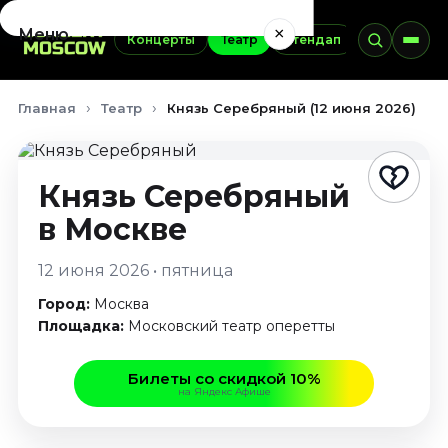
×
Меню
Концерты
Театр
Стендап
Выставки
Концерты
Главная
Театр
Князь Серебряный (12 июня 2026)
Август 2026
Сентябрь 2026
Октябрь 2026
Князь Серебряный
Ноябрь 2026
в Москве
Декабрь 2026
Январь 2027
12 июня 2026 • пятница
Театр
Город:
Москва
Август 2026
Площадка:
Московский театр оперетты
Сентябрь 2026
Октябрь 2026
Билеты со скидкой 10%
на Яндекс Афише
Ноябрь 2026
Декабрь 2026