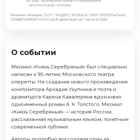
2 шаг. Выберите билет и примените
Октябрь 2026
промокод до оплаты
Спорт
Реклама. Реклама. ООО "ЯНДЕКС МУЗЫКА", ИНН: 9705121040 erid:
25H8d7vbP8SRTvHZrUcdLB
Действует до 1 августа 2026
Август 2026
Сентябрь 2026
Октябрь 2026
О событии
События
Август 2026
Мюзикл «Князь Серебряный» был специально
Сентябрь 2026
написан к 95-летию Московского театра
оперетты. На создание нового произведения
Октябрь 2026
композитора Аркадия Укупника и поэта и
Ноябрь 2026
драматурга Карена Кавалеряна вдохновил
Декабрь 2026
одноименный роман А. К. Толстого. Мюзикл
Январь 2027
«Князь Серебряный» — история России,
рассказанная музыкальным языком, понятным
Площадки
современной публике.
Авторы подробно воссоздали один из