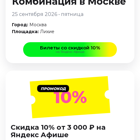
Комбинация
в Москве
Январь 2027
25 сентября 2026 • пятница
Стендап
Город:
Москва
Август 2026
Площадка:
Лихие
Сентябрь 2026
Октябрь 2026
Билеты со скидкой 10%
Ноябрь 2026
на Яндекс Афише
Декабрь 2026
Выставки
Август 2026
Сентябрь 2026
ПРОМОКОД
10%
Октябрь 2026
Декабрь 2026
Январь 2027
Экскурсии
Скидка 10% от 3 000 ₽ на
Яндекс Афише
Сентябрь 2026