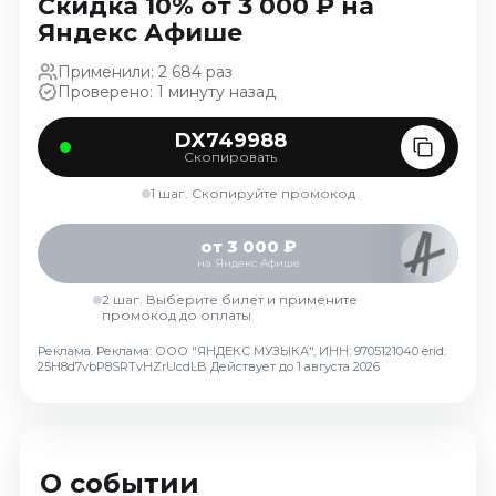
Скидка 10% от 3 000 ₽ на
Октябрь 2026
Яндекс Афише
Спорт
Применили: 2 684 раз
Проверено: 1 минуту назад
Август 2026
Сентябрь 2026
DX749988
Октябрь 2026
Скопировать
События
1 шаг. Скопируйте промокод
Август 2026
от 3 000 ₽
Сентябрь 2026
на Яндекс Афише
Октябрь 2026
2 шаг. Выберите билет и примените
промокод до оплаты
Ноябрь 2026
Декабрь 2026
Реклама. Реклама. ООО "ЯНДЕКС МУЗЫКА", ИНН: 9705121040 erid:
25H8d7vbP8SRTvHZrUcdLB
Действует до 1 августа 2026
Январь 2027
Площадки
О событии