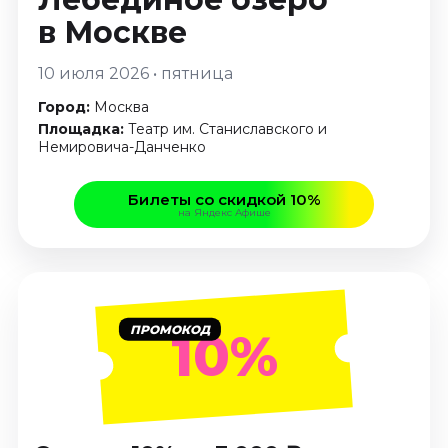
Январь 2027
в Москве
Стендап
10 июля 2026 • пятница
Август 2026
Сентябрь 2026
Город:
Москва
Площадка:
Театр им. Станиславского и
Октябрь 2026
Немировича­-Данченко
Ноябрь 2026
Декабрь 2026
Билеты со скидкой 10%
на Яндекс Афише
Выставки
Август 2026
Сентябрь 2026
Октябрь 2026
ПРОМОКОД
10%
Декабрь 2026
Январь 2027
Экскурсии
Сентябрь 2026