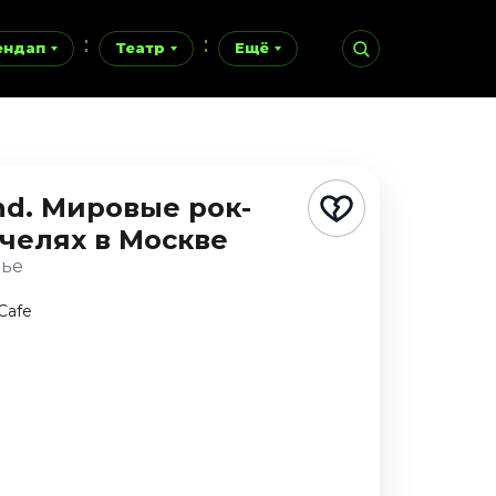
ендап
Театр
Ещё
and. Мировые рок-
нчелях
в Москве
нье
Cafe