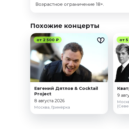
Возрастное ограничение 18+.
Похожие концерты
от 2 500 ₽
от 5
Евгений Дятлов & Cocktail
Кват
Project
9 авг
8 августа 2026
Москв
(Севе
Москва, Гримёрка