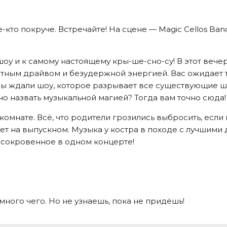
кое-кто покруче. Встречайте! На сцене — Magic Cellos 
шоу и к самому настоящему кры-ше-сно-су! В этот веч
тным драйвом и безудержной энергией. Вас ожидает 
 Вы ждали шоу, которое разрывает все существующие 
назвать музыкальной магией? Тогда вам точно сюда! «
комнате. Всё, что родители грозились выбросить, если
т на выпускном. Музыка у костра в походе с лучшими 
е сокровенное в одном концерте!
 много чего. Но не узнаешь, пока не придёшь!