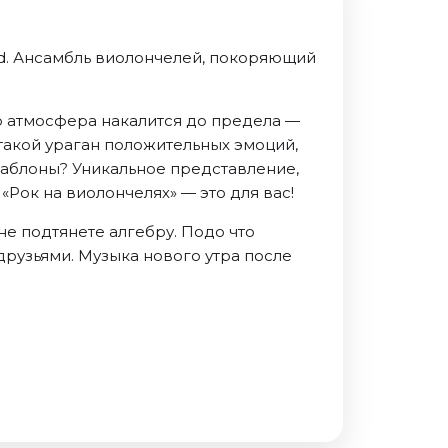
Band. Ансамбль виолончелей, покоряющий
ер атмосфера накалится до предела —
такой ураган положительных эмоций,
шаблоны? Уникальное представление,
Рок на виолончелях» — это для вас!
 не подтянете алгебру. Подо что
друзьями. Музыка нового утра после