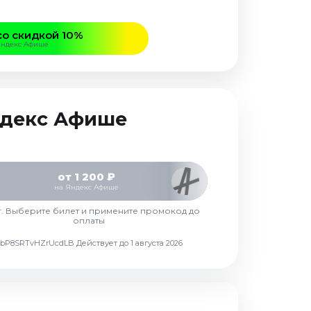
со скидкой 10%
Яндекс Афише
Яндекс Афише
от 1 200 ₽
на Яндекс Афише
г. Выберите билет и примените промокод до
оплаты
d7vbP8SRTvHZrUcdLB
Действует до 1 августа 2026