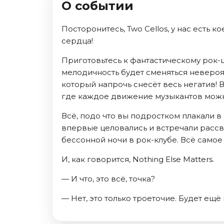
О событии
Октябрь 2026
Спорт
Посторонитесь, Two Cellos, у нас есть 
сердца!
Август 2026
Сентябрь 2026
Приготовьтесь к фантастическому рок-
Октябрь 2026
мелодичность будет сменяться невероя
который напрочь снесёт весь негатив!
События
где каждое движение музыкантов можно 
Август 2026
Всё, подо что вы подростком плакали в 
Сентябрь 2026
впервые целовались и встречали рассве
Октябрь 2026
бессонной ночи в рок-клубе. Всё само
Ноябрь 2026
Декабрь 2026
И, как говорится, Nothing Else Matters.
Январь 2027
— И что, это всё, точка?
— Нет, это только троеточие. Будет ещё
Площадки