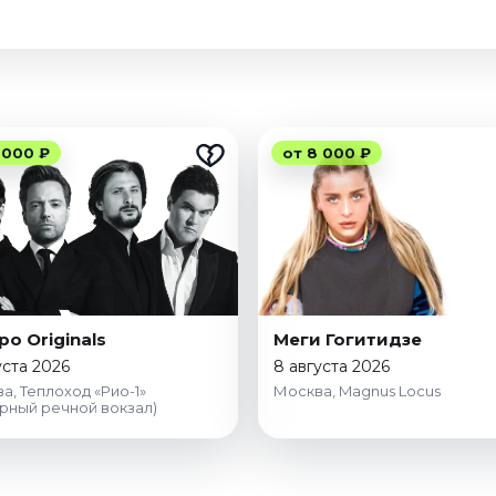
 000 ₽
от 8 000 ₽
ро Originals
Меги Гогитидзе
уста 2026
8 августа 2026
а, Теплоход «Рио-1»
Москва, Magnus Locus
рный речной вокзал)