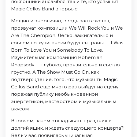
поклонники ансамбля, так и те, кто услышит
Magic Cellos Band впервые.
Мощно и энергично, вводя зал в экстаз,
прозвучат композиции We Will Rock You и We
Are The Chempion. Легко, зажигательно и
совсем по-хулигански будут сыграны — I Was
Born To Love You и Somebody To Love.
Изумительная композиция Bohemian
Rhapsody — глубоко, пронзительно и светло-
грустно. А The Show Must Go On, как
подтверждение, того, что музыканты Magic
Cellos Band еще много раз выйдут на сцену,
поражая публику необыкновенной
энергетикой, мастерством и музыкальным
вкусом.
Впрочем, зачем откладывать праздник в
долгий ящик, и ждать следующего концерта?!
Ведь у вас появилась уникальная