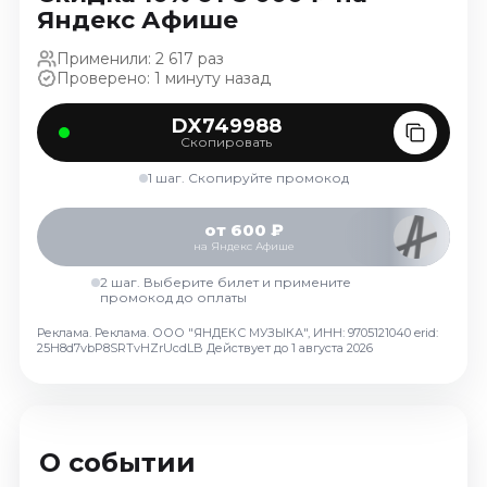
Октябрь 2026
Яндекс Афише
Спорт
Применили: 2 617 раз
Проверено: 1 минуту назад
Август 2026
Сентябрь 2026
DX749988
Скопировать
Октябрь 2026
1 шаг. Скопируйте промокод
События
Август 2026
от 600 ₽
на Яндекс Афише
Сентябрь 2026
2 шаг. Выберите билет и примените
Октябрь 2026
промокод до оплаты
Ноябрь 2026
Реклама. Реклама. ООО "ЯНДЕКС МУЗЫКА", ИНН: 9705121040 erid:
Декабрь 2026
25H8d7vbP8SRTvHZrUcdLB
Действует до 1 августа 2026
Январь 2027
Площадки
О событии