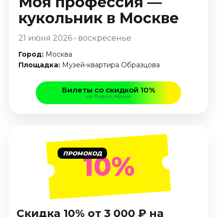
Моя профессия —
Январь 2027
кукольник
в Москве
Стендап
21 июня 2026 • воскресенье
Август 2026
Сентябрь 2026
Город:
Москва
Октябрь 2026
Площадка:
Музей-квартира Образцова
Ноябрь 2026
Декабрь 2026
Билеты со скидкой 10%
на Яндекс Афише
Выставки
Август 2026
Сентябрь 2026
Октябрь 2026
ПРОМОКОД
10%
Декабрь 2026
Январь 2027
Экскурсии
Сентябрь 2026
Скидка 10% от 3 000 ₽ на