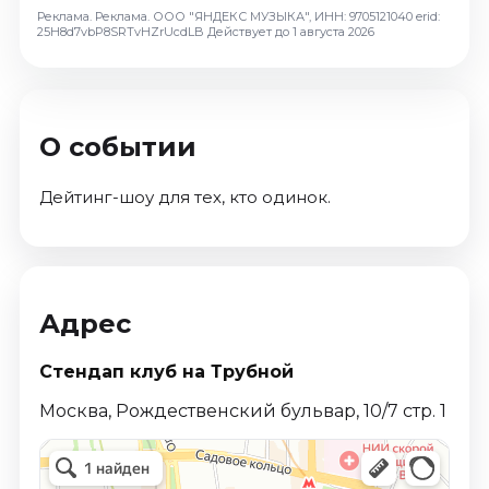
Октябрь 2026
Реклама. Реклама. ООО "ЯНДЕКС МУЗЫКА", ИНН: 9705121040 erid:
25H8d7vbP8SRTvHZrUcdLB
Действует до 1 августа 2026
Спорт
Август 2026
Сентябрь 2026
О событии
Октябрь 2026
События
Дейтинг-шоу для тех, кто одинок.
Август 2026
Сентябрь 2026
Октябрь 2026
Ноябрь 2026
Адрес
Декабрь 2026
Стендап клуб на Трубной
Январь 2027
Москва, Рождественский бульвар, 10/7 стр. 1
Площадки