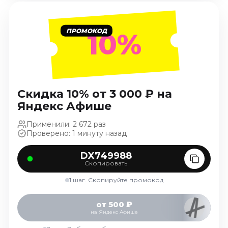
Январь 2027
Стендап
ПРОМОКОД
10%
Август 2026
Сентябрь 2026
Октябрь 2026
Ноябрь 2026
Скидка 10% от 3 000 ₽ на
Декабрь 2026
Яндекс Афише
Выставки
Применили: 2 672 раз
Август 2026
Проверено: 1 минуту назад
Сентябрь 2026
DX749988
Октябрь 2026
Скопировать
Декабрь 2026
1 шаг. Скопируйте промокод
Январь 2027
Экскурсии
от 500 ₽
на Яндекс Афише
Сентябрь 2026