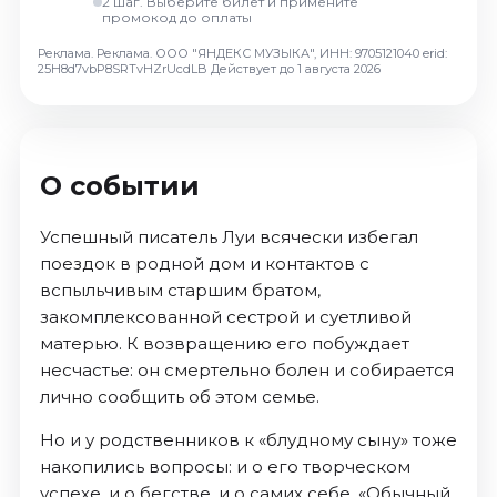
2 шаг. Выберите билет и примените
Октябрь 2026
промокод до оплаты
Спорт
Реклама. Реклама. ООО "ЯНДЕКС МУЗЫКА", ИНН: 9705121040 erid:
25H8d7vbP8SRTvHZrUcdLB
Действует до 1 августа 2026
Август 2026
Сентябрь 2026
Октябрь 2026
О событии
События
Август 2026
Успешный писатель Луи всячески избегал
Сентябрь 2026
поездок в родной дом и контактов с
вспыльчивым старшим братом,
Октябрь 2026
закомплексованной сестрой и суетливой
Ноябрь 2026
матерью. К возвращению его побуждает
Декабрь 2026
несчастье: он смертельно болен и собирается
Январь 2027
лично сообщить об этом семье.
Но и у родственников к «блудному сыну» тоже
Площадки
накопились вопросы: и о его творческом
успехе, и о бегстве, и о самих себе. «Обычный