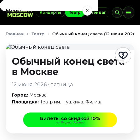
×
Меню
Концерты
Театр
Стендап
Выставки
Концерты
Главная
Театр
Обычный конец света (12 июня 2026)
Август 2026
Сентябрь 2026
Октябрь 2026
Обычный конец света
Ноябрь 2026
в Москве
Декабрь 2026
Январь 2027
12 июня 2026 • пятница
Театр
Город:
Москва
Август 2026
Площадка:
Театр им. Пушкина. Филиал
Сентябрь 2026
Октябрь 2026
Билеты со скидкой 10%
на Яндекс Афише
Ноябрь 2026
Декабрь 2026