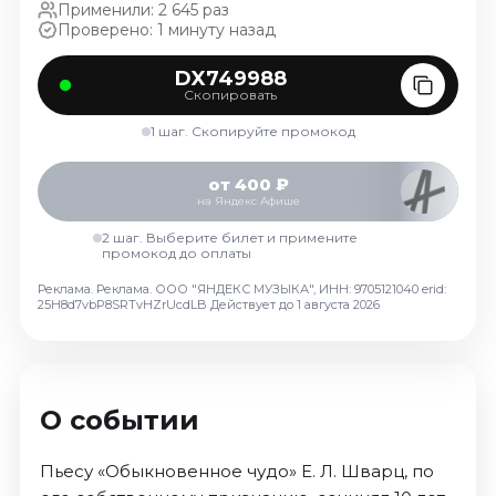
Применили: 2 645 раз
Октябрь 2026
Проверено: 1 минуту назад
Спорт
DX749988
Август 2026
Скопировать
Сентябрь 2026
1 шаг. Скопируйте промокод
Октябрь 2026
от 400 ₽
События
на Яндекс Афише
Август 2026
2 шаг. Выберите билет и примените
промокод до оплаты
Сентябрь 2026
Октябрь 2026
Реклама. Реклама. ООО "ЯНДЕКС МУЗЫКА", ИНН: 9705121040 erid:
25H8d7vbP8SRTvHZrUcdLB
Действует до 1 августа 2026
Ноябрь 2026
Декабрь 2026
Январь 2027
О событии
Площадки
Пьесу «Обыкновенное чудо» Е. Л. Шварц, по