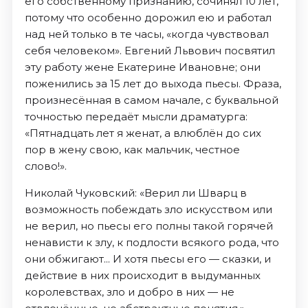
его собственному признанию, сочинял 10 лет,
потому что особенно дорожил ею и работал
над ней только в те часы, «когда чувствовал
себя человеком». Евгений Львович посвятил
эту работу жене Екатерине Ивановне; они
поженились за 15 лет до выхода пьесы. Фраза,
произнесённая в самом начале, с буквальной
точностью передаёт мысли драматурга:
«Пятнадцать лет я женат, а влюблён до сих
пор в жену свою, как мальчик, честное
слово!».
Николай Чуковский: «Верил ли Шварц в
возможность побеждать зло искусством или
не верил, но пьесы его полны такой горячей
ненависти к злу, к подлости всякого рода, что
они обжигают... И хотя пьесы его — сказки, и
действие в них происходит в выдуманных
королевствах, зло и добро в них — не