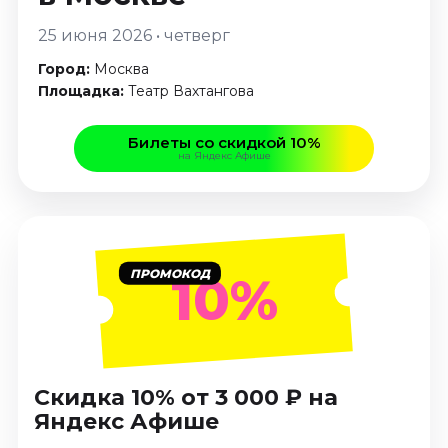
Январь 2027
25 июня 2026 • четверг
Стендап
Город:
Москва
Август 2026
Площадка:
Театр Вахтангова
Сентябрь 2026
Октябрь 2026
Билеты со скидкой 10%
Ноябрь 2026
на Яндекс Афише
Декабрь 2026
Выставки
Август 2026
ПРОМОКОД
10%
Сентябрь 2026
Октябрь 2026
Декабрь 2026
Январь 2027
Скидка 10% от 3 000 ₽ на
Экскурсии
Яндекс Афише
Сентябрь 2026