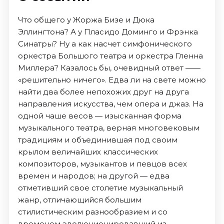
Что общего у Жоржа Бизе и Дюка
Эллингтона? А у Пласидо Доминго и Фрэнка
Синатры? Ну а как насчет симфонического
оркестра Большого театра и оркестра Гленна
Миллера? Казалось бы, очевидный ответ ——
«решительно ничего». Едва ли на свете можно
найти два более непохожих друг на друга
направления искусства, чем опера и джаз. На
одной чаше весов — изысканная форма
музыкального театра, верная многовековым
традициям и объединившая под своим
крылом величайших классических
композиторов, музыкантов и певцов всех
времен и народов; на другой — едва
отметивший свое столетие музыкальный
жанр, отличающийся большим
стилистическим разнообразием и со
временем эволюционировавший из