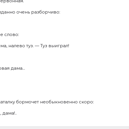
червонная.
иданно очень разборчиво:
е слово:
ма, налево туз. — Туз выиграл!
вая дама...
 каталку бормочет необыкновенно скоро:
 дама!..