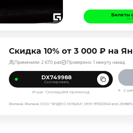
Билеты 
на 
Скидка 10% от 3 000 ₽ на 
Применили: 2 670 раз
Проверено: 1 минуту назад
DX749988
Скопировать
2 ша
1 шаг. Скопируйте промокод
Реклама. Реклама. ООО "ЯНДЕКС МУЗЫКА", ИНН: 9705121040 erid: 25H8