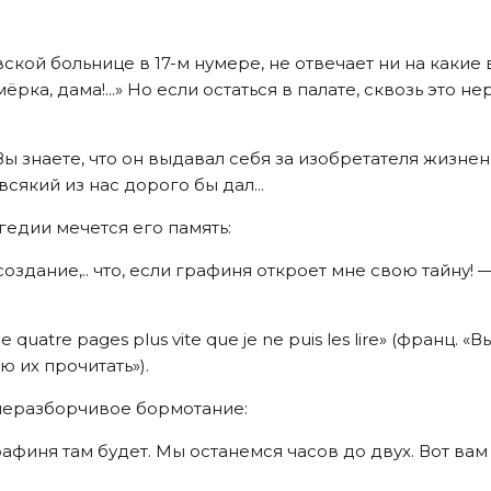
вской больнице в 17-м нумере, не отвечает ни на как
емёрка, дама!...» Но если остаться в палате, сквозь эт
 знаете, что он выдавал себя за изобретателя жизнен
всякий из нас дорого бы дал...
агедии мечется его память:
оздание,.. что, если графиня откроет мне свою тайну! 
de quatre pages plus vite que je ne puis les lire» (франц.
 их прочитать»).
 неразборчивое бормотание:
рафиня там будет. Мы останемся часов до двух. Вот вам