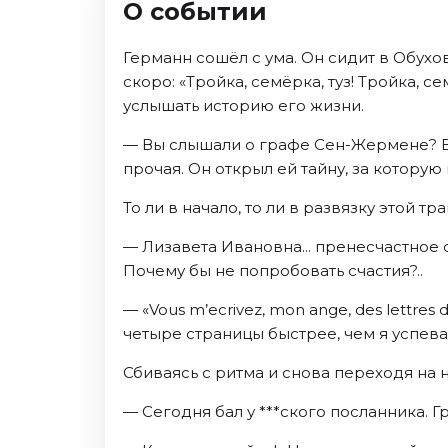
О событии
Октябрь 2026
Спорт
Германн сошёл с ума. Он сидит в Обухо
скоро: «Тройка, семёрка, туз! Тройка, с
Август 2026
услышать историю его жизни.
Сентябрь 2026
Октябрь 2026
— Вы слышали о графе Сен-Жермене? Вы
прочая. Он открыл ей тайну, за которую 
События
То ли в начало, то ли в развязку этой тр
Август 2026
Сентябрь 2026
— Лизавета Ивановна... пренесчастное с
Октябрь 2026
Почему бы не попробовать счастия?..
Ноябрь 2026
— «Vous m’ecrivez, mon ange, des lettres 
Декабрь 2026
четыре страницы быстрее, чем я успеваю
Январь 2027
Сбиваясь с ритма и снова переходя на
Площадки
— Сегодня бал у ***ского посланника. Г