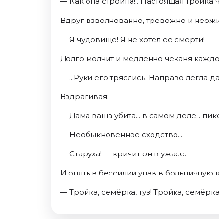
— Как она стройна!.. Настоящая тройка 
Вдруг взволнованно, тревожно и неож
— Я чудовище! Я не хотел её смерти!
Долго молчит и медленно чеканя каждо
— ...Руки его тряслись. Направо легла да
Вздрагивая:
— Дама ваша убита... в самом деле... пико
— Необыкновенное сходство...
— Старуха! — кричит он в ужасе.
И опять в бессилии упав в больничную
— Тройка, семёрка, туз! Тройка, семёрка,