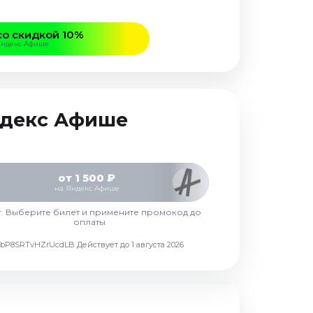
со скидкой 10%
Яндекс Афише
Яндекс Афише
от 1 500 ₽
на Яндекс Афише
г. Выберите билет и примените промокод до
оплаты
d7vbP8SRTvHZrUcdLB
Действует до 1 августа 2026