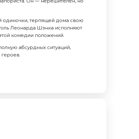
напориста. Он — нерешителен, но
й одиночки, терпящей дома свою
Роль Леонарда Шэнка исполняют
этой комедии положений.
полную абсурдных ситуаций,
 героев.