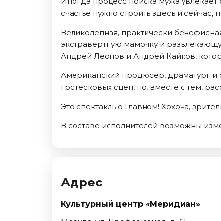
Иногда процесс поиска мужа увлекает 
Октябрь 2026
счастье нужно строить здесь и сейчас, 
Спорт
Великолепная, практически бенефисна
Август 2026
экстравертную мамочку и развлекающу
Сентябрь 2026
Андрей Леонов и Андрей Кайков, кото
Октябрь 2026
Американский продюсер, драматург и 
События
гротесковых сцен, но, вместе с тем, 
Август 2026
Это спектакль о Главном! Хохоча, зрител
Сентябрь 2026
В составе исполнителей возможны изм
Октябрь 2026
Ноябрь 2026
Декабрь 2026
Январь 2027
Адрес
Площадки
Культурный центр «Меридиан»