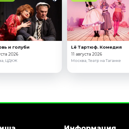
вь и голуби
Lё Тартюф. Комедия
уста 2026
11 августа 2026
ва, ЦДКЖ
Москва, Театр на Таганке
иша
Информация