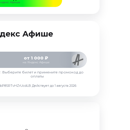
Яндекс Афише
Яндекс Афише
от 1 000 ₽
на Яндекс Афише
г. Выберите билет и примените промокод до
оплаты
d7vbP8SRTvHZrUcdLB
Действует до 1 августа 2026