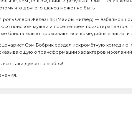
больше, чем долгожданный результат. Она — слишком 
потому что другого шанса может не быть.
я роль Олеси Железняк (Майры Витзер) — взбалмошно
юся поиском мужей и посещением психотерапевтов. 
рые блистательно проживают все комедийные зигзаги 
сценарист Сэм Бобрик создал искромётную комедию, 
рассказывающую о трансформации характеров и желаний
ь все-таки думает о любви!
енения.