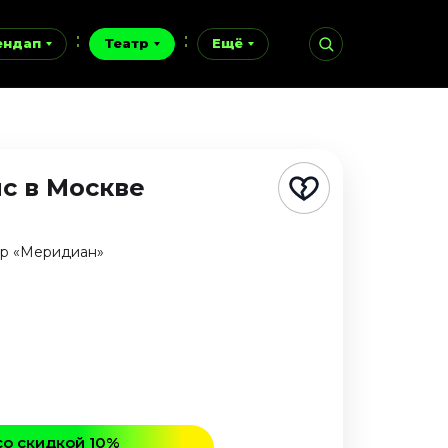
ендап
Театр
Ещё
нс
в Москве
тр «Меридиан»
со скидкой 10%