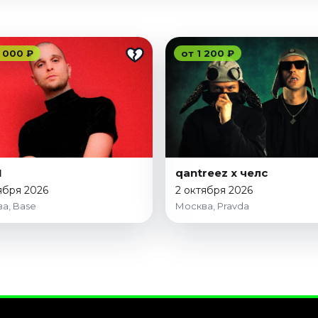
 000 ₽
от 1 200 ₽
N
qantreez x челс
ября 2026
2 октября 2026
а, Base
Москва, Pravda