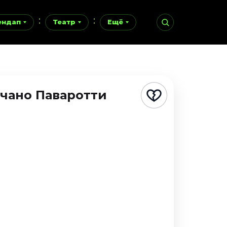
ендап
Театр
Ещё
чано Паваротти