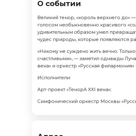
О событии
Октябрь 2026
Спорт
Великий тенор, «король верхнего до» 
голосом необыкновенно красивого «со
Август 2026
удивительным образом умел превращать
Сентябрь 2026
чудес природы, которые появляются раз
Октябрь 2026
«Никому не суждено жить вечно. Только
События
счастливыми», — заметил однажды Лучан
Август 2026
века» и оркестр «Русская филармония»
Сентябрь 2026
Исполнители:
Октябрь 2026
Ноябрь 2026
Арт-проект «ТенорА XXI века»;
Декабрь 2026
Симфонический оркестр Москвы «Русс
Январь 2027
Площадки