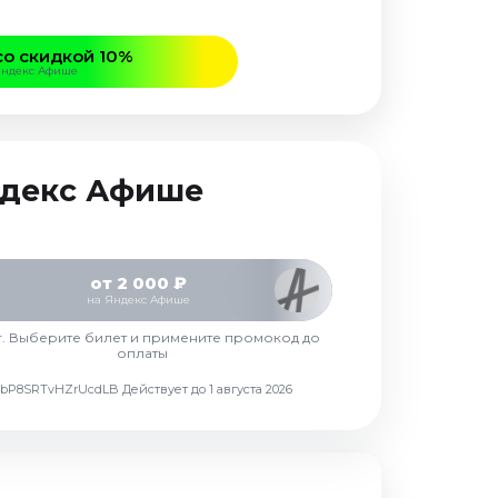
со скидкой 10%
Яндекс Афише
Яндекс Афише
от 2 000 ₽
на Яндекс Афише
г. Выберите билет и примените промокод до
оплаты
d7vbP8SRTvHZrUcdLB
Действует до 1 августа 2026