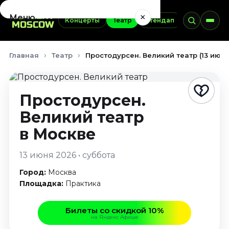
×
Меню
Концерты
Театр
Стендап
Выставки
Концерты
Главная
Театр
Простодурсен. Великий театр (13 июн
Август 2026
Сентябрь 2026
Октябрь 2026
Простодурсен.
Ноябрь 2026
Великий театр
Декабрь 2026
Январь 2027
в Москве
Театр
13 июня 2026 • суббота
Август 2026
Город:
Москва
Сентябрь 2026
Площадка:
Практика
Октябрь 2026
Ноябрь 2026
Билеты со скидкой 10%
на Яндекс Афише
Декабрь 2026