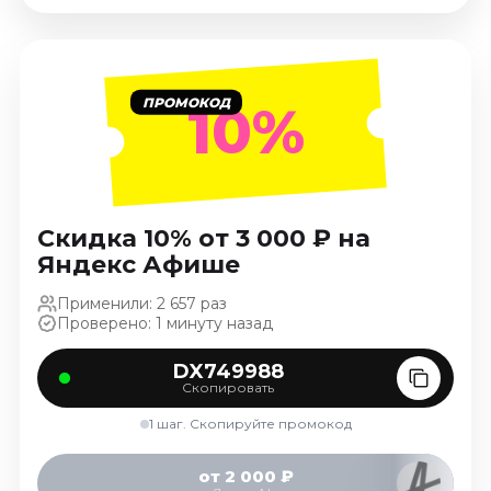
Январь 2027
Стендап
Август 2026
ПРОМОКОД
10%
Сентябрь 2026
Октябрь 2026
Ноябрь 2026
Декабрь 2026
Скидка 10% от 3 000 ₽ на
Выставки
Яндекс Афише
Август 2026
Применили: 2 657 раз
Сентябрь 2026
Проверено: 1 минуту назад
Октябрь 2026
Декабрь 2026
DX749988
Скопировать
Январь 2027
1 шаг. Скопируйте промокод
Экскурсии
Сентябрь 2026
от 2 000 ₽