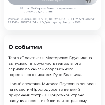
на Яндекс Афише
Октябрь 2026
2 шаг. Выберите билет и примените
Спорт
промокод до оплаты
Реклама. Реклама. ООО "ЯНДЕКС МУЗЫКА", ИНН: 9705121040 erid:
Август 2026
25H8d7vbP8SRTvHZrUcdLB
Действует до 1 августа 2026
Сентябрь 2026
Октябрь 2026
События
О событии
Август 2026
Сентябрь 2026
Театр «Практика» и Мастерская Брусникина
Октябрь 2026
выпускают вторую часть театрального
Ноябрь 2026
сериала по книгам современного
Декабрь 2026
норвежского писателя Руне Белсвика.
Январь 2027
Новый спектакль Михаила Плутахина основан
на повести «Простодурсен и великий
Площадки
приречный театр». В Приречной стране
наступила осень, и её жители по-разному