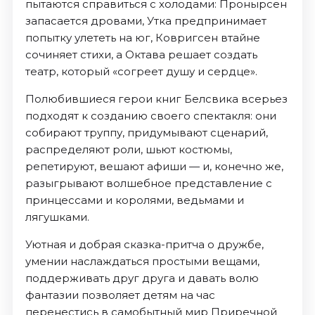
пытаются справиться с холодами: Пронырсен
запасается дровами, Утка предпринимает
попытку улететь на юг, Ковригсен втайне
сочиняет стихи, а Октава решает создать
театр, который «согреет душу и сердце».
Полюбившиеся герои книг Белсвика всерьез
подходят к созданию своего спектакля: они
собирают труппу, придумывают сценарий,
распределяют роли, шьют костюмы,
репетируют, вешают афиши — и, конечно же,
разыгрывают волшебное представление с
принцессами и королями, ведьмами и
лягушками.
Уютная и добрая сказка-притча о дружбе,
умении наслаждаться простыми вещами,
поддерживать друг друга и давать волю
фантазии позволяет детям на час
перенестись в самобытный мир Приречной