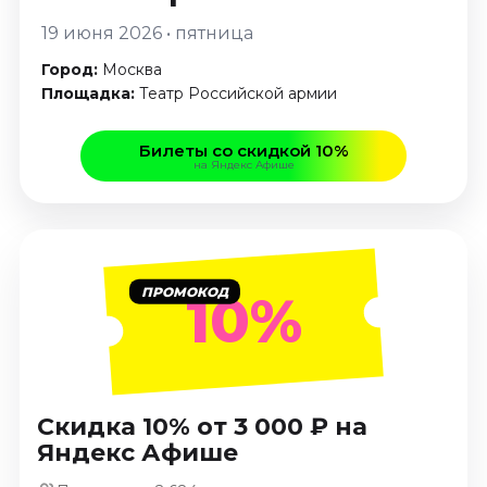
Январь 2027
19 июня 2026 • пятница
Стендап
Город:
Москва
Август 2026
Площадка:
Театр Российской армии
Сентябрь 2026
Октябрь 2026
Билеты со скидкой 10%
на Яндекс Афише
Ноябрь 2026
Декабрь 2026
Выставки
Август 2026
ПРОМОКОД
10%
Сентябрь 2026
Октябрь 2026
Декабрь 2026
Январь 2027
Скидка 10% от 3 000 ₽ на
Экскурсии
Яндекс Афише
Сентябрь 2026