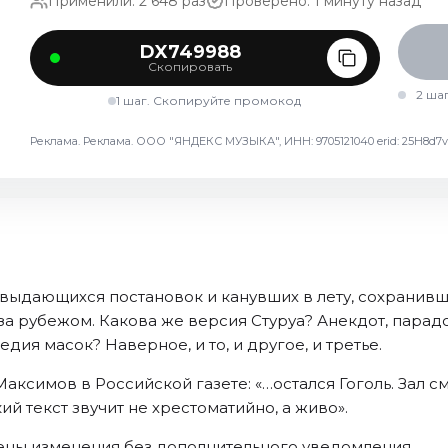
Применили: 2 648 раз
Проверено: 1 минуту назад
DX749988
Скопировать
2 ша
1 шаг. Скопируйте промокод
Реклама. Реклама. ООО "ЯНДЕКС МУЗЫКА", ИНН: 9705121040 erid: 25H8
 выдающихся постановок и канувших в лету, сохранивш
 за рубежом. Какова же версия Стуруа? Анекдот, пара
ия масок? Наверное, и то, и другое, и третье.
аксимов в Российской газете: «…остался Гоголь. Зал с
ий текст звучит не хрестоматийно, а живо».
сены изменения без дополнительного уведомления.