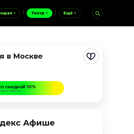
ендап
Театр
Ещё
ия
в Москве
со скидкой 10%
Яндекс Афише
Яндекс Афише