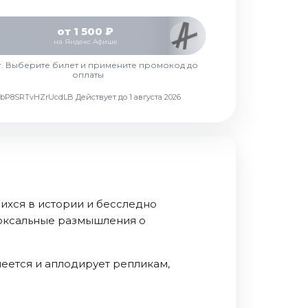
от 1 500 ₽
на Яндекс Афише
г. Выберите билет и примените промокод до
оплаты
d7vbP8SRTvHZrUcdLB
Действует до 1 августа 2026
ихся в истории и бесследно
доксальные размышления о
меется и аплодирует репликам,