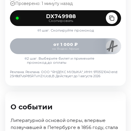
Проверено: 1 минуту назад
Октябрь 2026
Спорт
DX749988
Скопировать
Август 2026
1 шаг. Скопируйте промокод
Сентябрь 2026
Октябрь 2026
от 1 000 ₽
на Яндекс Афише
События
2 шаг. Выберите билет и примените
Август 2026
промокод до оплаты
Сентябрь 2026
Реклама. Реклама. ООО "ЯНДЕКС МУЗЫКА", ИНН: 9705121040 erid:
25H8d7vbP8SRTvHZrUcdLB
Действует до 1 августа 2026
Октябрь 2026
Ноябрь 2026
Декабрь 2026
Январь 2027
О событии
Площадки
Литературной основой оперы, впервые
позвучавшей в Петербурге в 1856 году, стала