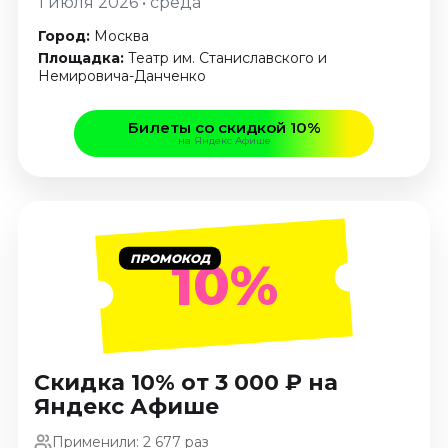
1 июля 2026 • среда
Январь 2027
Город:
Москва
Стендап
Площадка:
Театр им. Станиславского и
Немировича­-Данченко
Август 2026
Сентябрь 2026
Билеты со скидкой 10%
Октябрь 2026
на Яндекс Афише
Ноябрь 2026
Декабрь 2026
Выставки
Август 2026
ПРОМОКОД
10%
Сентябрь 2026
Октябрь 2026
Декабрь 2026
Январь 2027
Скидка 10% от 3 000 ₽ на
Экскурсии
Яндекс Афише
Сентябрь 2026
Применили: 2 677 раз