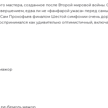
го мастера, созданное после Второй мировой войны. 
авершением, едва ли не «фанфарой ужаса» перед самы
и. Сам Прокофьев финалом Шестой симфонии очень до
оспринимался как удивительно оптимистичный, включа
 мажор
1 ре-бемоль мажор