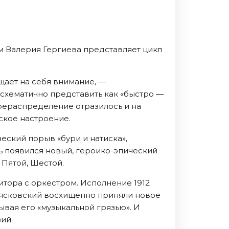
 Валерия Гергиева представляет цикл
щает на себя внимание, —
 схематично представить как «быстро —
ерераспределение отразилось и на
ское настроение.
ский порыв «бури и натиска»,
 появился новый, героико-эпический
 Пятой, Шестой.
ора с оркестром. Исполнение 1912
Мясковский восхищенно приняли новое
ывая его «музыкальной грязью». И
ий.