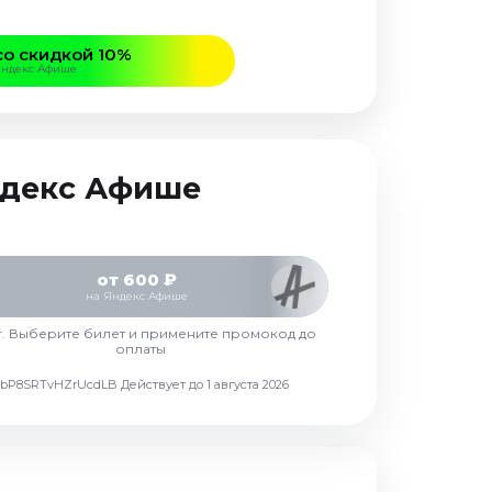
со скидкой 10%
Яндекс Афише
Яндекс Афише
от 600 ₽
на Яндекс Афише
г. Выберите билет и примените промокод до
оплаты
d7vbP8SRTvHZrUcdLB
Действует до 1 августа 2026