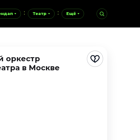
ендап
Театр
Ещё
 оркестр
еатра
в Москве