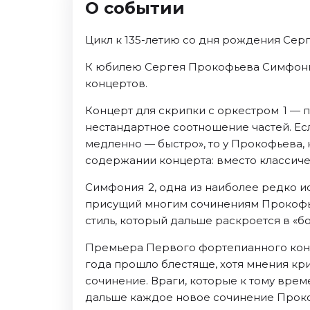
О событии
Октябрь 2026
Спорт
Цикл к 135-летию со дня рождения Се
Август 2026
К юбилею Сергея Прокофьева Симфонич
Сентябрь 2026
концертов.
Октябрь 2026
Концерт для скрипки с оркестром 1 — 
События
нестандартное соотношение частей. Ес
медленно — быстро», то у Прокофьева,
Август 2026
содержании концерта: вместо классиче
Сентябрь 2026
Октябрь 2026
Симфония 2, одна из наиболее редко и
Ноябрь 2026
присущий многим сочинениям Прокофье
Декабрь 2026
стиль, который дальше раскроется в «б
Январь 2027
Премьера Первого фортепианного конц
года прошло блестяще, хотя мнения кр
Площадки
сочинение. Враги, которые к тому врем
дальше каждое новое сочинение Проко