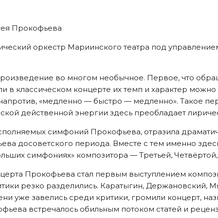
ргея Прокофьева
еский оркестр Мариинского театра под управлением
произведение во многом необычное. Первое, что обра
ли в классическом концерте их темп и характер можно
 напротив, «медленно — быстро — медленно». Такое п
ской действенной энергии здесь преобладает лириче
сполняемых симфоний Прокофьева, отразила драматиче
ва досоветского периода. Вместе с тем именно здесь
ольших симфониях» композитора — Третьей, Четвёртой,
ерта Прокофьева стал первым выступлением композит
итики резко разделились. Каратыгин, Держановский, 
ени уже завелись среди критики, громили концерт, наз
фьева встречалось обильным потоком статей и реценз