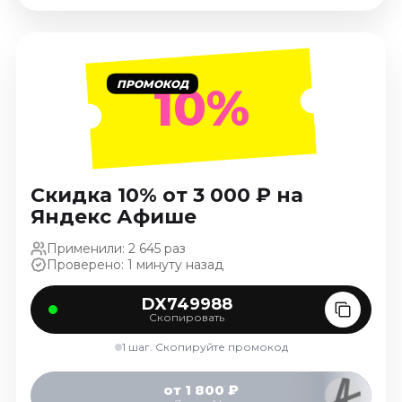
Январь 2027
Стендап
Август 2026
ПРОМОКОД
10%
Сентябрь 2026
Октябрь 2026
Ноябрь 2026
Декабрь 2026
Скидка 10% от 3 000 ₽ на
Выставки
Яндекс Афише
Август 2026
Применили: 2 645 раз
Сентябрь 2026
Проверено: 1 минуту назад
Октябрь 2026
Декабрь 2026
DX749988
Скопировать
Январь 2027
1 шаг. Скопируйте промокод
Экскурсии
Сентябрь 2026
от 1 800 ₽