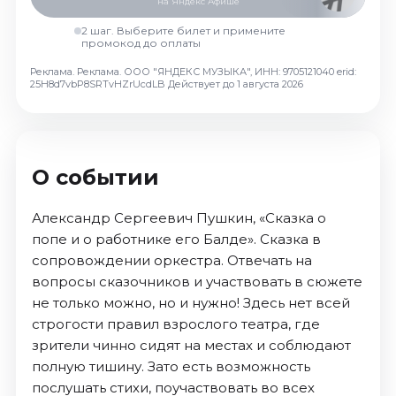
на Яндекс Афише
Октябрь 2026
2 шаг. Выберите билет и примените
Спорт
промокод до оплаты
Реклама. Реклама. ООО "ЯНДЕКС МУЗЫКА", ИНН: 9705121040 erid:
Август 2026
25H8d7vbP8SRTvHZrUcdLB
Действует до 1 августа 2026
Сентябрь 2026
Октябрь 2026
События
О событии
Август 2026
Сентябрь 2026
Александр Сергеевич Пушкин, «Сказка о
Октябрь 2026
попе и о работнике его Балде». Сказка в
Ноябрь 2026
сопровождении оркестра. Отвечать на
Декабрь 2026
вопросы сказочников и участвовать в сюжете
Январь 2027
не только можно, но и нужно! Здесь нет всей
строгости правил взрослого театра, где
зрители чинно сидят на местах и соблюдают
Площадки
полную тишину. Зато есть возможность
послушать стихи, поучаствовать во всех