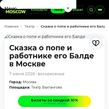
×
Меню
Концерты
Театр
Стендап
Выставки
Концерты
Главная
Театр
Сказка о попе и работнике его Балде 
Август 2026
Сентябрь 2026
Октябрь 2026
Сказка о попе и
Ноябрь 2026
работнике его Балде
Декабрь 2026
Январь 2027
в Москве
Театр
7 июня 2026 • воскресенье
Август 2026
Город:
Москва
Сентябрь 2026
Площадка:
Театр Вахтангова
Октябрь 2026
Ноябрь 2026
Билеты со скидкой 10%
на Яндекс Афише
Декабрь 2026