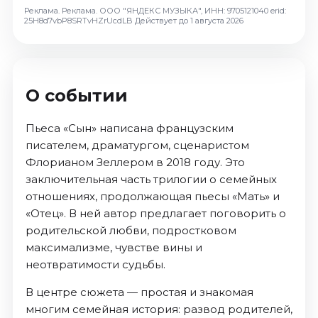
Октябрь 2026
Реклама. Реклама. ООО "ЯНДЕКС МУЗЫКА", ИНН: 9705121040 erid:
25H8d7vbP8SRTvHZrUcdLB
Действует до 1 августа 2026
Спорт
Август 2026
Сентябрь 2026
О событии
Октябрь 2026
События
Пьеса «Сын» написана французским
писателем, драматургом, сценаристом
Август 2026
Флорианом Зеллером в 2018 году. Это
Сентябрь 2026
заключительная часть трилогии о семейных
Октябрь 2026
отношениях, продолжающая пьесы «Мать» и
Ноябрь 2026
«Отец». В ней автор предлагает поговорить о
Декабрь 2026
родительской любви, подростковом
Январь 2027
максимализме, чувстве вины и
неотвратимости судьбы.
Площадки
В центре сюжета — простая и знакомая
многим семейная история: развод родителей,