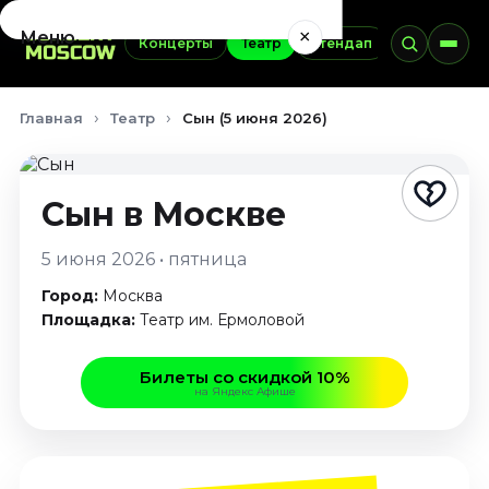
×
Меню
Концерты
Театр
Стендап
Выставки
Концерты
Главная
Театр
Сын (5 июня 2026)
Август 2026
Сентябрь 2026
Октябрь 2026
Сын
в Москве
Ноябрь 2026
Декабрь 2026
5 июня 2026 • пятница
Январь 2027
Город:
Москва
Театр
Площадка:
Театр им. Ермоловой
Август 2026
Билеты со скидкой 10%
Сентябрь 2026
на Яндекс Афише
Октябрь 2026
Ноябрь 2026
Декабрь 2026