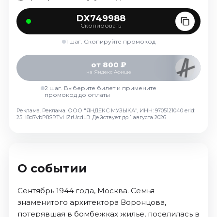
Октябрь 2026
DX749988
Спорт
Скопировать
Август 2026
1 шаг. Скопируйте промокод
Сентябрь 2026
от 800 ₽
Октябрь 2026
на Яндекс Афише
События
2 шаг. Выберите билет и примените
промокод до оплаты
Август 2026
Реклама. Реклама. ООО "ЯНДЕКС МУЗЫКА", ИНН: 9705121040 erid:
Сентябрь 2026
25H8d7vbP8SRTvHZrUcdLB
Действует до 1 августа 2026
Октябрь 2026
Ноябрь 2026
Декабрь 2026
Январь 2027
О событии
Сентябрь 1944 года, Москва. Семья
Площадки
знаменитого архитектора Воронцова,
потерявшая в бомбежках жилье, поселилась в