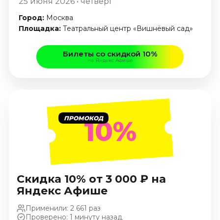
25 июня 2026 • четверг
Январь 2027
Город:
Москва
Стендап
Площадка:
Театральный центр «Вишнёвый сад»
Август 2026
Сентябрь 2026
Билеты со скидкой 10%
на Яндекс Афише
Октябрь 2026
Ноябрь 2026
Декабрь 2026
Выставки
ПРОМОКОД
10%
Август 2026
Сентябрь 2026
Октябрь 2026
Декабрь 2026
Скидка 10% от 3 000 ₽ на
Январь 2027
Яндекс Афише
Экскурсии
Применили: 2 661 раз
Сентябрь 2026
Проверено: 1 минуту назад