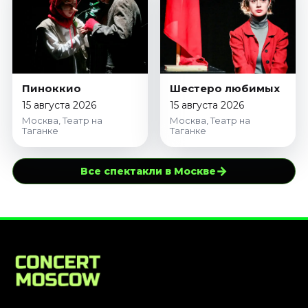
Пиноккио
Шестеро любимых
15 августа 2026
15 августа 2026
Москва, Театр на
Москва, Театр на
Таганке
Таганке
→
Все спектакли в Москве