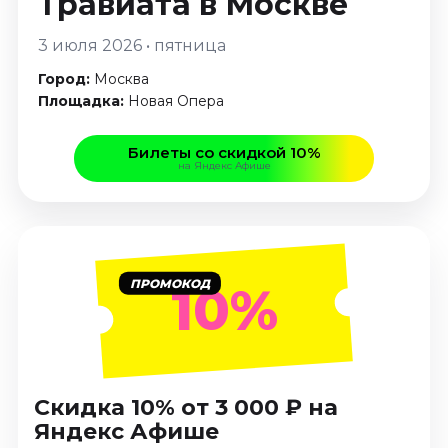
Травиата
в Москве
Январь 2027
3 июля 2026 • пятница
Стендап
Город:
Москва
Август 2026
Площадка:
Новая Опера
Сентябрь 2026
Октябрь 2026
Билеты со скидкой 10%
Ноябрь 2026
на Яндекс Афише
Декабрь 2026
Выставки
Август 2026
Сентябрь 2026
ПРОМОКОД
10%
Октябрь 2026
Декабрь 2026
Январь 2027
Экскурсии
Скидка 10% от 3 000 ₽ на
Яндекс Афише
Сентябрь 2026