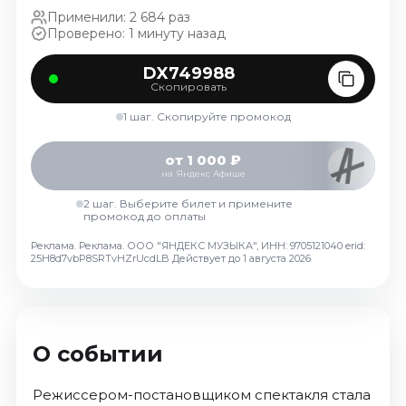
Октябрь 2026
Применили: 2 684 раз
Проверено: 1 минуту назад
Спорт
DX749988
Август 2026
Скопировать
Сентябрь 2026
1 шаг. Скопируйте промокод
Октябрь 2026
События
от 1 000 ₽
на Яндекс Афише
Август 2026
2 шаг. Выберите билет и примените
Сентябрь 2026
промокод до оплаты
Октябрь 2026
Реклама. Реклама. ООО "ЯНДЕКС МУЗЫКА", ИНН: 9705121040 erid:
25H8d7vbP8SRTvHZrUcdLB
Действует до 1 августа 2026
Ноябрь 2026
Декабрь 2026
Январь 2027
О событии
Площадки
Режиссером-постановщиком спектакля стала