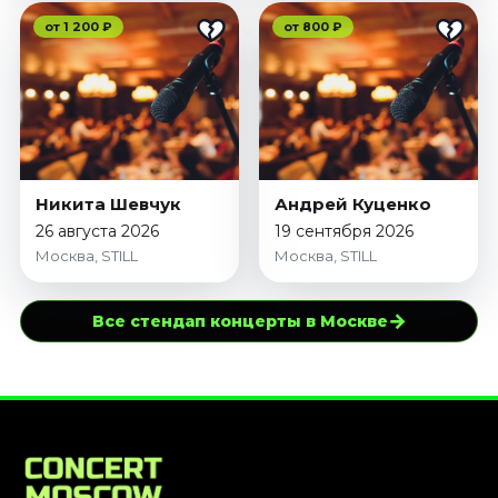
от 1 200 ₽
от 800 ₽
Никита Шевчук
Андрей Куценко
26 августа 2026
19 сентября 2026
Москва, STILL
Москва, STILL
→
Все стендап концерты в Москве