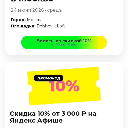
Январь 2027
24 июня 2026 • среда
Стендап
Город:
Москва
Август 2026
Площадка:
Bolshevik Loft
Сентябрь 2026
Октябрь 2026
Билеты со скидкой 10%
Ноябрь 2026
на Яндекс Афише
Декабрь 2026
Выставки
Август 2026
ПРОМОКОД
10%
Сентябрь 2026
Октябрь 2026
Декабрь 2026
Январь 2027
Скидка 10% от 3 000 ₽ на
Экскурсии
Яндекс Афише
Сентябрь 2026