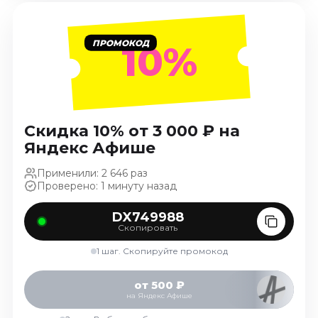
Январь 2027
Стендап
ПРОМОКОД
10%
Август 2026
Сентябрь 2026
Октябрь 2026
Ноябрь 2026
Скидка 10% от 3 000 ₽ на
Декабрь 2026
Яндекс Афише
Выставки
Применили: 2 646 раз
Август 2026
Проверено: 1 минуту назад
Сентябрь 2026
DX749988
Октябрь 2026
Скопировать
Декабрь 2026
1 шаг. Скопируйте промокод
Январь 2027
Экскурсии
от 500 ₽
на Яндекс Афише
Сентябрь 2026