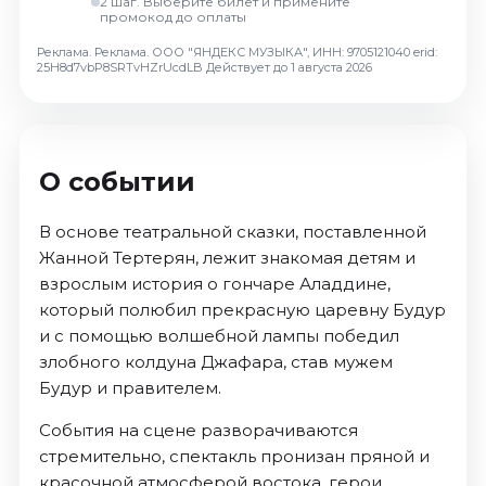
2 шаг. Выберите билет и примените
Октябрь 2026
промокод до оплаты
Спорт
Реклама. Реклама. ООО "ЯНДЕКС МУЗЫКА", ИНН: 9705121040 erid:
25H8d7vbP8SRTvHZrUcdLB
Действует до 1 августа 2026
Август 2026
Сентябрь 2026
Октябрь 2026
О событии
События
Август 2026
В основе театральной сказки, поставленной
Сентябрь 2026
Жанной Тертерян, лежит знакомая детям и
взрослым история о гончаре Аладдине,
Октябрь 2026
который полюбил прекрасную царевну Будур
Ноябрь 2026
и с помощью волшебной лампы победил
Декабрь 2026
злобного колдуна Джафара, став мужем
Январь 2027
Будур и правителем.
События на сцене разворачиваются
Площадки
стремительно, спектакль пронизан пряной и
красочной атмосферой востока, герои