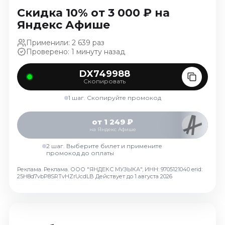
Октябрь 2026
Скидка 10% от 3 000 ₽ на
Яндекс Афише
Спорт
Применили: 2 639 раз
Август 2026
Проверено: 1 минуту назад
Сентябрь 2026
Октябрь 2026
DX749988
Скопировать
События
1 шаг. Скопируйте промокод
Август 2026
Сентябрь 2026
от 1 249 ₽
на Яндекс Афише
Октябрь 2026
Ноябрь 2026
2 шаг. Выберите билет и примените
промокод до оплаты
Декабрь 2026
Реклама. Реклама. ООО "ЯНДЕКС МУЗЫКА", ИНН: 9705121040 erid:
Январь 2027
25H8d7vbP8SRTvHZrUcdLB
Действует до 1 августа 2026
Площадки