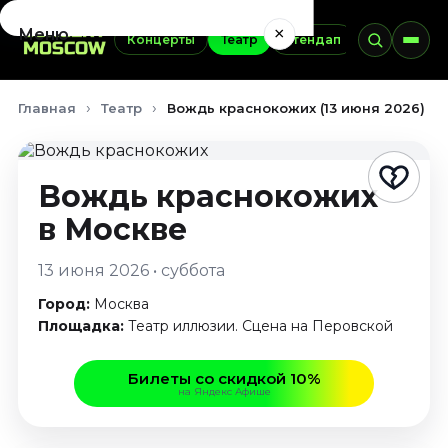
×
Меню
Концерты
Театр
Стендап
Выставки
Концерты
Главная
Театр
Вождь краснокожих (13 июня 2026)
Август 2026
Сентябрь 2026
Октябрь 2026
Вождь краснокожих
Ноябрь 2026
в Москве
Декабрь 2026
Январь 2027
13 июня 2026 • суббота
Театр
Город:
Москва
Август 2026
Площадка:
Театр иллюзии. Сцена на Перовской
Сентябрь 2026
Октябрь 2026
Билеты со скидкой 10%
на Яндекс Афише
Ноябрь 2026
Декабрь 2026