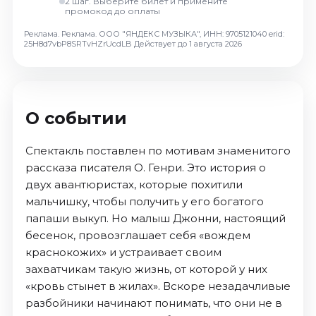
2 шаг. Выберите билет и примените
Октябрь 2026
промокод до оплаты
Спорт
Реклама. Реклама. ООО "ЯНДЕКС МУЗЫКА", ИНН: 9705121040 erid:
25H8d7vbP8SRTvHZrUcdLB
Действует до 1 августа 2026
Август 2026
Сентябрь 2026
Октябрь 2026
О событии
События
Август 2026
Спектакль поставлен по мотивам знаменитого
Сентябрь 2026
рассказа писателя О. Генри. Это история о
двух авантюристах, которые похитили
Октябрь 2026
мальчишку, чтобы получить у его богатого
Ноябрь 2026
папаши выкуп. Но малыш Джонни, настоящий
Декабрь 2026
бесенок, провозглашает себя «вождем
Январь 2027
краснокожих» и устраивает своим
захватчикам такую жизнь, от которой у них
Площадки
«кровь стынет в жилах». Вскоре незадачливые
разбойники начинают понимать, что они не в