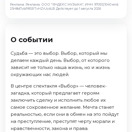
Октябрь 2026
Реклама. Реклама. ООО "ЯНДЕКС МУЗЫКА", ИНН: 9705121040 erid:
25H8d7vbP8SRTvHZrUcdLB
Действует до 1 августа 2026
Спорт
Август 2026
Сентябрь 2026
О событии
Октябрь 2026
События
Судьба — это выбор. Выбор, который мы
делаем каждый день. Выбор, от которого
Август 2026
зависит не только наша жизнь, но и жизнь
Сентябрь 2026
окружающих нас людей.
Октябрь 2026
Ноябрь 2026
В центре спектакля «Выбор» — человек-
Декабрь 2026
загадка, который предлагает героям
заключить сделку и исполнить любое их
Январь 2027
самое сокровенное желание. Мечта станет
реальностью, если они в обмен на это пойдут
Площадки
на преступление, преступят черту морали и
нравственности, закона и права.