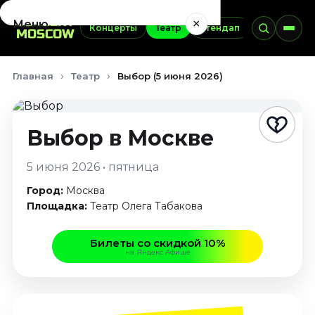
×
Меню
Концерты
Театр
Стендап
Выставки
Концерты
Главная
Театр
Выбор (5 июня 2026)
Август 2026
Сентябрь 2026
Октябрь 2026
Выбор
в Москве
Ноябрь 2026
Декабрь 2026
5 июня 2026 • пятница
Январь 2027
Город:
Москва
Театр
Площадка:
Театр Олега Табакова
Август 2026
Билеты со скидкой 10%
Сентябрь 2026
на Яндекс Афише
Октябрь 2026
Ноябрь 2026
Декабрь 2026