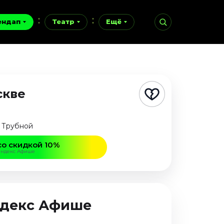
ендап
Театр
Ещё
скве
а Трубной
со скидкой 10%
Яндекс Афише
Яндекс Афише