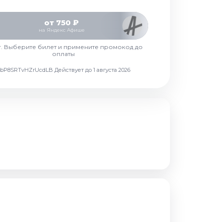
от 750 ₽
на Яндекс Афише
г. Выберите билет и примените промокод до
оплаты
d7vbP8SRTvHZrUcdLB
Действует до 1 августа 2026