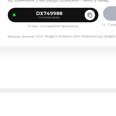
Применили: 2 643 раз
Проверено: 1 минуту назад
DX749988
Скопировать
2 ша
1 шаг. Скопируйте промокод
Реклама. Реклама. ООО "ЯНДЕКС МУЗЫКА", ИНН: 9705121040 erid: 25H8